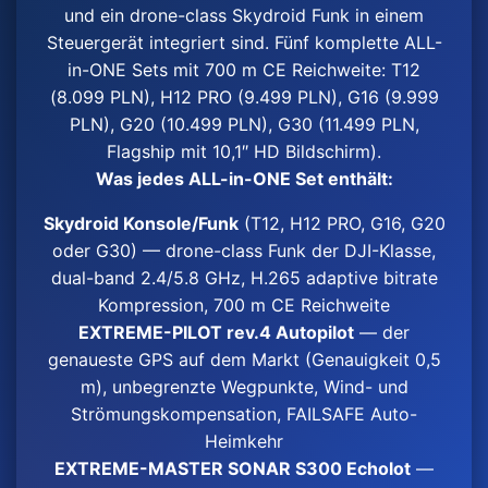
und ein drone-class Skydroid Funk in einem
Steuergerät integriert sind. Fünf komplette ALL-
in-ONE Sets mit 700 m CE Reichweite: T12
(8.099 PLN), H12 PRO (9.499 PLN), G16 (9.999
PLN), G20 (10.499 PLN), G30 (11.499 PLN,
Flagship mit 10,1″ HD Bildschirm).
Was jedes ALL-in-ONE Set enthält:
Skydroid Konsole/Funk
(T12, H12 PRO, G16, G20
oder G30) — drone-class Funk der DJI-Klasse,
dual-band 2.4/5.8 GHz, H.265 adaptive bitrate
Kompression, 700 m CE Reichweite
EXTREME-PILOT rev.4 Autopilot
— der
genaueste GPS auf dem Markt (Genauigkeit 0,5
m), unbegrenzte Wegpunkte, Wind- und
Strömungskompensation, FAILSAFE Auto-
Heimkehr
EXTREME-MASTER SONAR S300 Echolot
—