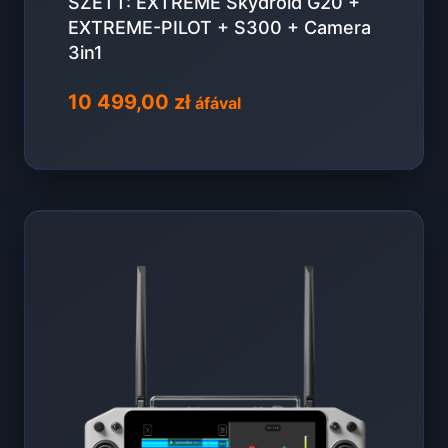
SZETT: EXTREME Skydroid G20 +
EXTREME-PILOT + S300 + Camera
3in1
10 499,00
zł
áfával