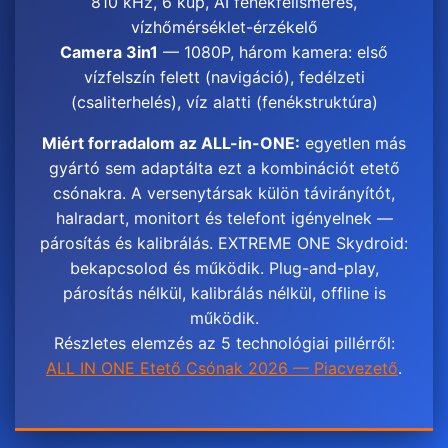
810 kHz, 6 kúp, AI fenékfelismerés,
vízhőmérséklet-érzékelő
Camera 3in1
— 1080P, három kamera: első
vízfelszín felett (navigáció), fedélzeti
(csaliterhelés), víz alatti (fenékstruktúra)
Miért forradalom az ALL-in-ONE:
egyetlen más
gyártó sem adaptálta ezt a kombinációt etető
csónakra. A versenytársak külön távirányítót,
halradart, monitort és telefont igényelnek —
párosítás és kalibrálás. EXTREME ONE Skydroid:
bekapcsolod és működik. Plug-and-play,
párosítás nélkül, kalibrálás nélkül, offline is
működik.
Részletes elemzés az 5 technológiai pillérről:
ALL IN ONE Etető Csónak 2026 — Piacvezető
.