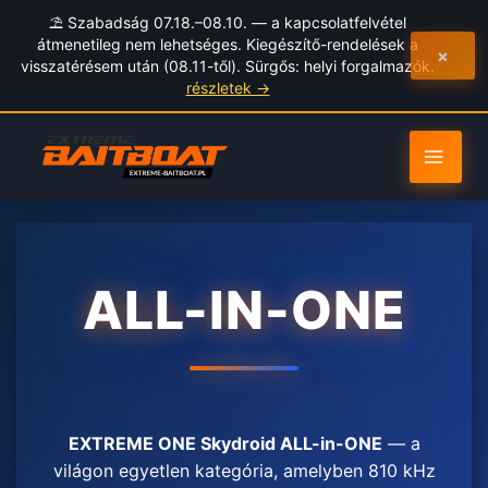
to
⛱️ Szabadság 07.18.–08.10. — a kapcsolatfelvétel
content
átmenetileg nem lehetséges. Kiegészítő-rendelések a
×
visszatérésem után (08.11-től). Sürgős: helyi forgalmazók.
részletek →
ALL-IN-ONE
EXTREME ONE Skydroid ALL-in-ONE
— a
világon egyetlen kategória, amelyben 810 kHz