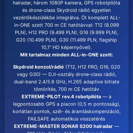
halradar, három 1080P kamera, GPS robotpilóta
és drone-class Skydroid rádió egyetlen
vezérlőkészülékbe integrálva. Öt komplett ALL-
in-ONE szett 700 m CE hatótávval: T12 (8.099
PLN), H12 PRO (9.499 PLN), G16 (9.999 PLN),
G20 (10.499 PLN), G30 (11.499 PLN, flagship
10,1″ HD képernyővel).
Mit tartalmaz minden ALL-in-ONE szett:
Skydroid konzol/rádió
(T12, H12 PRO, G16, G20
vagy G30) — DJI-osztály drone-class rádió,
dual-band 2.4/5.8 GHz, H.265 adaptive bitrate
tömörítés, 700 m CE hatótáv
EXTREME-PILOT rev.4 robotpilóta
— a
legpontosabb GPS a piacon (0,5 m pontosság),
korlátlan pontok, szél- és áramláskompenzáció,
FAILSAFE automatikus visszatérés
EXTREME-MASTER SONAR S300 halradar
—