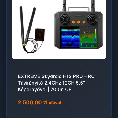
EXTREME Skydroid H12 PRO – RC
Távirányító 2.4GHz 12CH 5.5″
Képernyővel | 700m CE
2 500,00
zł
áfával