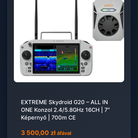
EXTREME Skydroid G20 – ALL IN
ONE Konzol 2.4/5.8GHz 16CH | 7″
Képernyő | 700m CE
3 500,00
zł
áfával