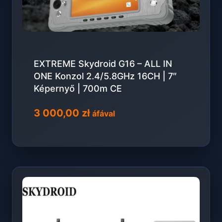
EXTREME Skydroid G16 – ALL IN
ONE Konzol 2.4/5.8GHz 16CH | 7″
Képernyő | 700m CE
3 000,00
zł
áfával