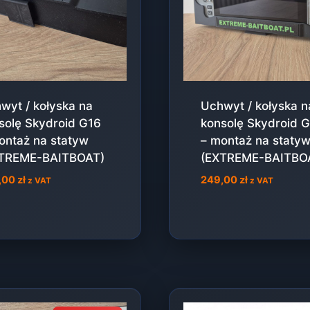
wyt / kołyska na
Uchwyt / kołyska n
solę Skydroid G16
konsolę Skydroid 
ontaż na statyw
– montaż na staty
TREME-BAITBOAT)
(EXTREME-BAITBO
,00
zł
249,00
zł
z VAT
z VAT