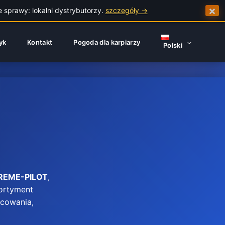
×
e sprawy: lokalni dystrybutorzy.
szczegóły →
yk
Kontakt
Pogoda dla karpiarzy
Polski
REME-PILOT
,
sortyment
ocowania,