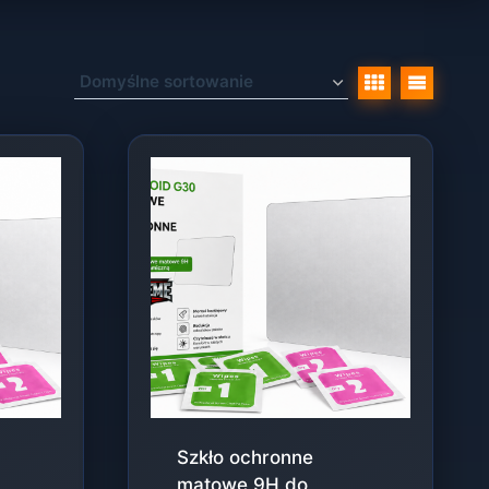
Szkło ochronne
matowe 9H do