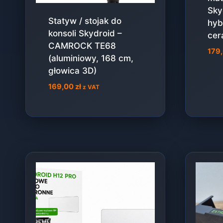
Sky
Statyw / stojak do
hyb
konsoli Skydroid –
cer
CAMROCK TE68
179
(aluminiowy, 168 cm,
głowica 3D)
169,00
zł
z VAT