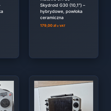
–
Skydroid G30 (10,1″) –
ka
hybrydowe, powłoka
ceramiczna
179,00
zł
z VAT