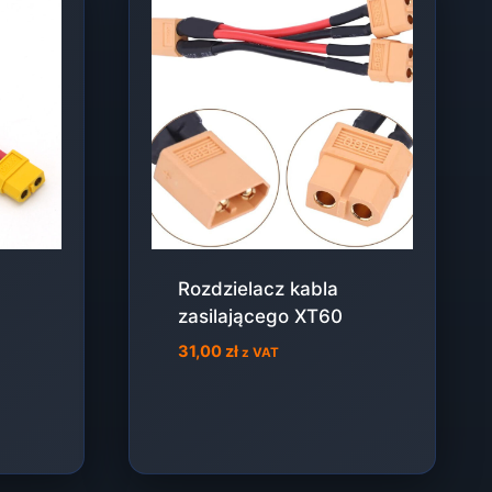
Rozdzielacz kabla
zasilającego XT60
31,00
zł
z VAT