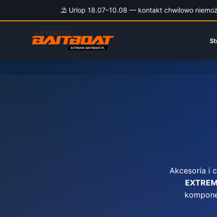
⛱️ Urlop 18.07–10.08 — kontakt chwilowo niemożli
Przejdź
do
St
treści
Akcesoria i
EXTREM
komponen