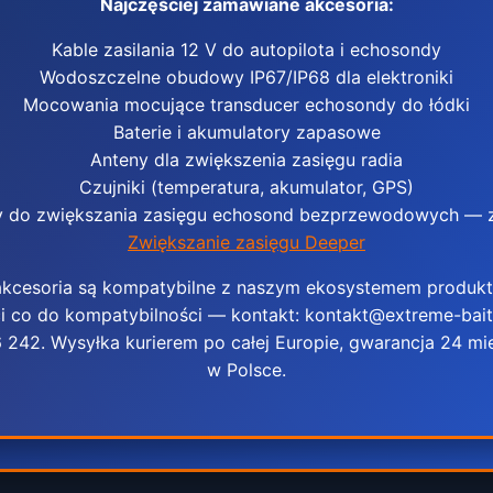
Najczęściej zamawiane akcesoria:
Kable zasilania 12 V do autopilota i echosondy
Wodoszczelne obudowy IP67/IP68 dla elektroniki
Mocowania mocujące transducer echosondy do łódki
Baterie i akumulatory zapasowe
Anteny dla zwiększenia zasięgu radia
Czujniki (temperatura, akumulator, GPS)
y do zwiększania zasięgu echosond bezprzewodowych — z
Zwiększanie zasięgu Deeper
akcesoria są kompatybilne z naszym ekosystemem produkt
i co do kompatybilności — kontakt: kontakt@extreme-baitbo
242. Wysyłka kurierem po całej Europie, gwarancja 24 mie
w Polsce.