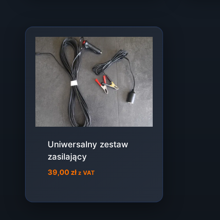
Uniwersalny zestaw
zasilający
39,00
zł
z VAT