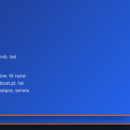
ob. też
ów. W razie
at.pl, tel.
siące, serwis