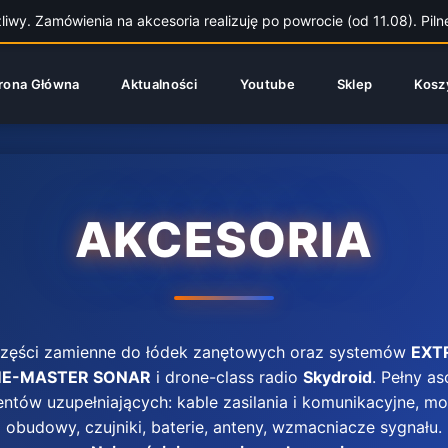
wy. Zamówienia na akcesoria realizuję po powrocie (od 11.08). Piln
rona Główna
Aktualności
Youtube
Sklep
Kosz
AKCESORIA
 części zamienne do łódek zanętowych oraz systemów
EXT
E-MASTER SONAR
i drone-class radio
Skydroid
. Pełny a
tów uzupełniających: kable zasilania i komunikacyjne, m
obudowy, czujniki, baterie, anteny, wzmacniacze sygnału.