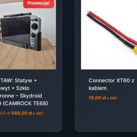
Promocja!
TAW: Statyw +
Connector XT60 z
wyt + Szkło
kablem
ronne – Skydroid
19,00
zł
z VAT
0 (CAMROCK TE68)
Pierwotna
Aktualna
,00
zł
549,00
zł
z VAT
cena
cena
wynosiła:
wynosi:
597,00 zł.
549,00 zł.