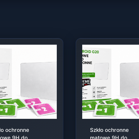
ło ochronne
Szkło ochronne
owe 9H do
matowe 9H do