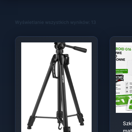
Wyświetlanie wszystkich wyników: 13
Szk
mat