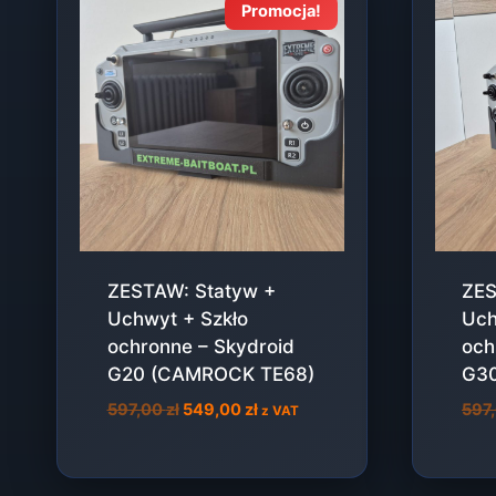
Promocja!
ZESTAW: Statyw +
ZES
Uchwyt + Szkło
Uch
ochronne – Skydroid
och
G20 (CAMROCK TE68)
G3
Pierwotna
Aktualna
597,00
zł
549,00
zł
597
z VAT
cena
cena
wynosiła:
wynosi:
597,00 zł.
549,00 zł.