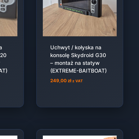
a
Uchwyt / kołyska na
G20
konsolę Skydroid G30
w
– montaż na statyw
AT)
(EXTREME-BAITBOAT)
249,00
zł
z VAT