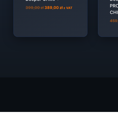
PRO
Pierwotna
Aktualna
399,00
zł
389,00
zł
z VAT
CHI
cena
cena
wynosiła:
wynosi:
459
399,00 zł.
389,00 zł.