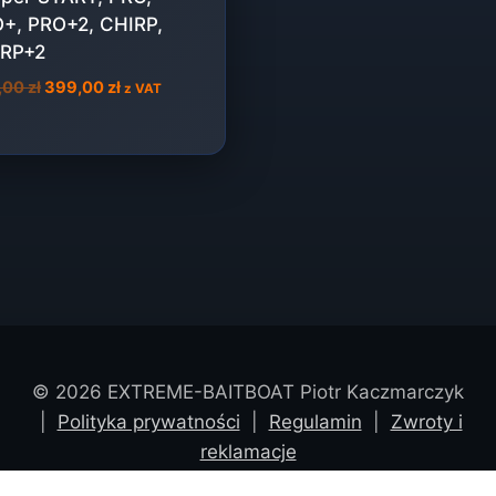
+, PRO+2, CHIRP,
RP+2
Pierwotna
Aktualna
,00
zł
399,00
zł
z VAT
cena
cena
wynosiła:
wynosi:
459,00 zł.
399,00 zł.
© 2026 EXTREME-BAITBOAT Piotr Kaczmarczyk
|
Polityka prywatności
|
Regulamin
|
Zwroty i
reklamacje