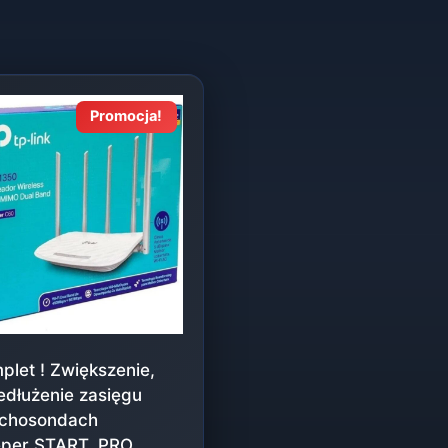
Promocja!
plet ! Zwiększenie,
edłużenie zasięgu
chosondach
per START, PRO,