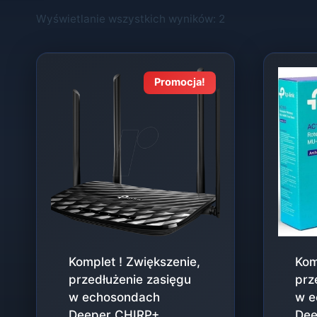
Wyświetlanie wszystkich wyników: 2
Promocja!
Komplet ! Zwiększenie,
Kom
przedłużenie zasięgu
prz
w echosondach
w e
Deeper CHIRP+
Dee