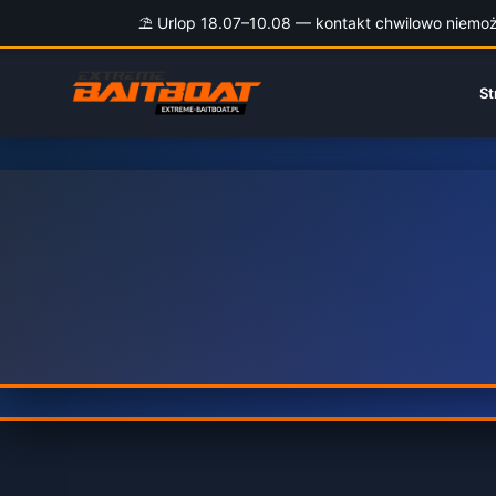
⛱️ Urlop 18.07–10.08 — kontakt chwilowo niemożli
Przejdź
do
St
treści