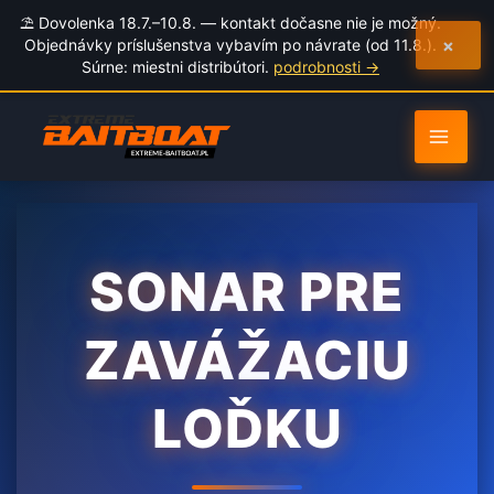
to
⛱️ Dovolenka 18.7.–10.8. — kontakt dočasne nie je možný.
content
×
Objednávky príslušenstva vybavím po návrate (od 11.8.).
Súrne: miestni distribútori.
podrobnosti →
SONAR PRE
ZAVÁŽACIU
LOĎKU