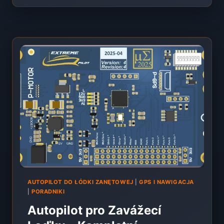
WAYPOINTY
V
AUTOPILOTECH
ZAVÁŽECÍCH
LODĚK
–
TUTORIÁL
EXTREME-
PILOT
AUTOPILOT DO ŁÓDKI ZANĘTOWEJ
|
GPS I NAWIGACJA
|
PORADNIKI
Autopilot pro Zavážecí