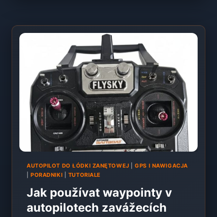
A
LIVE
SKEN
V
EXTREME
ONE
–
PREMIÉRA
JIŽ
BRZY!
[VIDEO]
AUTOPILOT DO ŁÓDKI ZANĘTOWEJ
|
GPS I NAWIGACJA
|
PORADNIKI
|
TUTORIALE
Jak používat waypointy v
autopilotech zavážecích