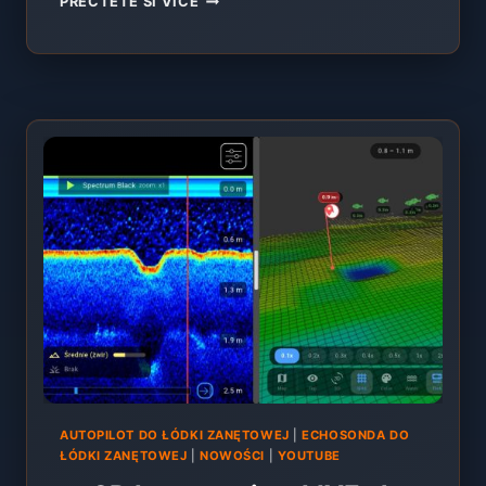
PŘEČTĚTE SI VÍCE
PRO
ZAVÁŽECÍ
LOĎKU
–
PRŮVODCE
2026
[GPS,
EXTREME
SKYDROID,
ALL
IN
ONE]
AUTOPILOT DO ŁÓDKI ZANĘTOWEJ
|
ECHOSONDA DO
ŁÓDKI ZANĘTOWEJ
|
NOWOŚCI
|
YOUTUBE