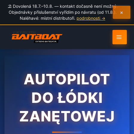
na
⛱️ Dovolená 18.7.–10.8. — kontakt dočasně není možný.
obsah
×
Objednávky příslušenství vyřídím po návratu (od 11.8.).
Naléhavé: místní distributoři.
podrobnosti →
AUTOPILOT
DO ŁÓDKI
ZANĘTOWEJ