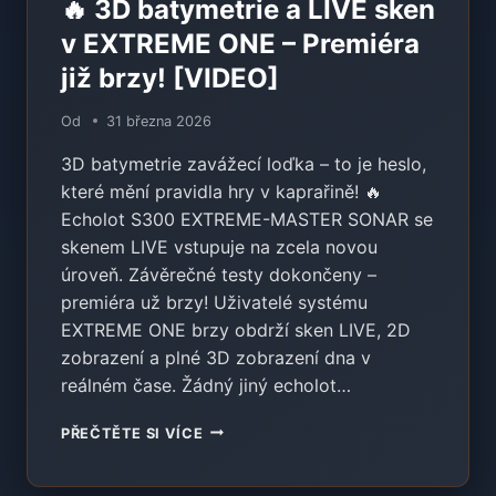
🔥 3D batymetrie a LIVE sken
v EXTREME ONE – Premiéra
již brzy! [VIDEO]
Od
31 března 2026
3D batymetrie zavážecí loďka – to je heslo,
které mění pravidla hry v kaprařině! 🔥
Echolot S300 EXTREME-MASTER SONAR se
skenem LIVE vstupuje na zcela novou
úroveň. Závěrečné testy dokončeny –
premiéra už brzy! Uživatelé systému
EXTREME ONE brzy obdrží sken LIVE, 2D
zobrazení a plné 3D zobrazení dna v
reálném čase. Žádný jiný echolot…
🔥
PŘEČTĚTE SI VÍCE
3D
BATYMETRIE