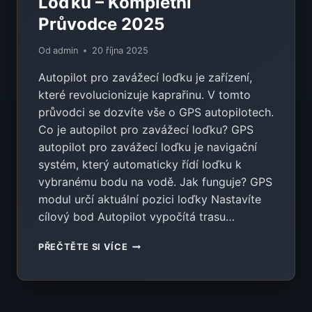
Loďku – Kompletní
Průvodce 2025
Od
admin
20 října 2025
Autopilot pro zavážecí loďku je zařízení,
které revolucionizuje kaprařinu. V tomto
průvodci se dozvíte vše o GPS autopilotech.
Co je autopilot pro zavážecí loďku? GPS
autopilot pro zavážecí loďku je navigační
systém, který automaticky řídí loďku k
vybranému bodu na vodě. Jak funguje? GPS
modul určí aktuální pozici loďky Nastavíte
cílový bod Autopilot vypočítá trasu…
AUTOPILOT
PŘEČTĚTE SI VÍCE
PRO
ZAVÁŽECÍ
LOĎKU
–