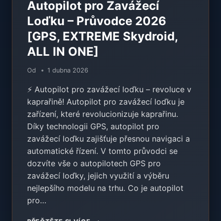
Autopilot pro Zavážecí
Loďku – Průvodce 2026
[GPS, EXTREME Skydroid,
ALL IN ONE]
Od
1 dubna 2026
⚡ Autopilot pro zavážecí loďku – revoluce v
kaprařině! Autopilot pro zavážecí loďku je
zařízení, které revolucionizuje kaprařinu.
Díky technologii GPS, autopilot pro
zavážecí loďku zajišťuje přesnou navigaci a
automatické řízení. V tomto průvodci se
dozvíte vše o autopilotech GPS pro
zavážecí loďky, jejich využití a výběru
nejlepšího modelu na trhu. Co je autopilot
pro…
AUTOPILOT