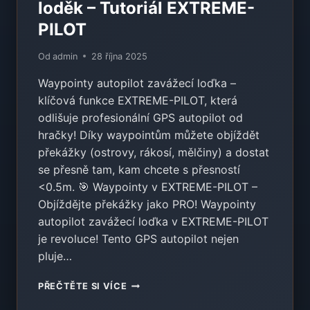
loděk – Tutoriál EXTREME-
PILOT
Od
admin
28 října 2025
Waypointy autopilot zavážecí loďka –
klíčová funkce EXTREME-PILOT, která
odlišuje profesionální GPS autopilot od
hračky! Díky waypointům můžete objíždět
překážky (ostrovy, rákosí, mělčiny) a dostat
se přesně tam, kam chcete s přesností
<0.5m. 🎯 Waypointy v EXTREME-PILOT –
Objíždějte překážky jako PRO! Waypointy
autopilot zavážecí loďka v EXTREME-PILOT
je revoluce! Tento GPS autopilot nejen
pluje…
JAK
PŘEČTĚTE SI VÍCE
POUŽÍVAT