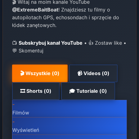
🎬 Witaj na moim kanale YouTube
@ExtremeBaitBoat
! Znajdziesz tu filmy o
autopilotach GPS, echosondach i sprzęcie do
łódek zanętowych.
📺
Subskrybuj kanał YouTube
• 👍 Zostaw like •
💬 Skomentuj
🎬
Wszystkie (
0
)
📹
Videos (
0
)
🎞️
Shorts (
0
)
🎓
Tutoriale (
0
)
-
Filmów
-
Wyświetleń