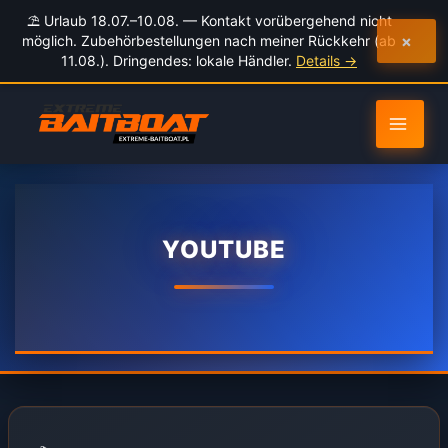
Inhalt
⛱️ Urlaub 18.07.–10.08. — Kontakt vorübergehend nicht
springen
×
möglich. Zubehörbestellungen nach meiner Rückkehr (ab
11.08.). Dringendes: lokale Händler.
Details →
YOUTUBE