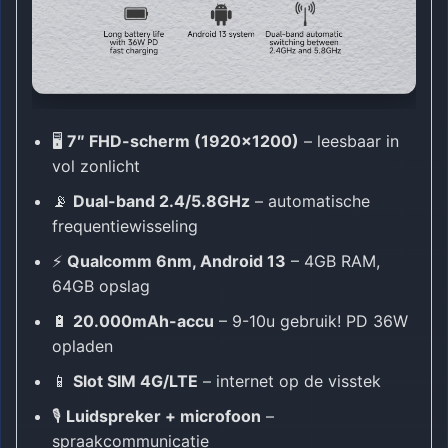
🖥️
7″ FHD-scherm (1920×1200)
– leesbaar in
vol zonlicht
📡
Dual-band 2.4/5.8GHz
– automatische
frequentiewisseling
⚡
Qualcomm 6nm, Android 13
– 4GB RAM,
64GB opslag
🔋
20.000mAh-accu
– 9-10u gebruik! PD 36W
opladen
📱
Slot SIM 4G/LTE
– internet op de visstek
🎙️
Luidspreker + microfoon
–
spraakcommunicatie