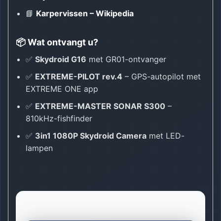
📘
Karpervissen – Wikipedia
📦 Wat ontvangt u?
✅
Skydroid G16
met GR01-ontvanger
✅
EXTREME-PILOT rev.4
– GPS-autopilot met
EXTREME ONE app
✅
EXTREME-MASTER SONAR S300
–
810kHz-fishfinder
✅
3in1 1080P Skydroid Camera
met LED-
lampen