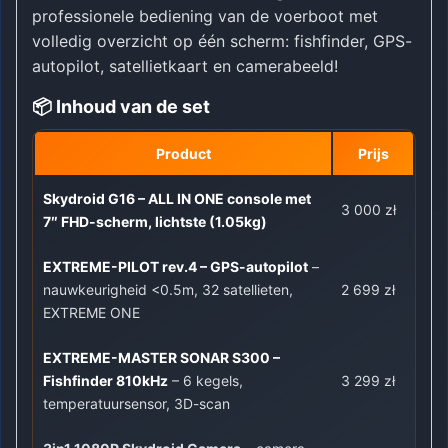
professionele bediening van de voerboot met
volledig overzicht op één scherm: fishfinder, GPS-
autopilot, satellietkaart en camerabeeld!
📦 Inhoud van de set
Product
Prijs
Skydroid G16 – ALL IN ONE console met
3 000 zł
7″ FHD-scherm, lichtste (1.05kg)
EXTREME-PILOT rev.4 – GPS-autopilot
–
nauwkeurigheid <0.5m, 32 satellieten,
2 699 zł
EXTREME ONE
EXTREME-MASTER SONAR S300 –
Fishfinder 810kHz
– 6 kegels,
3 299 zł
temperatuursensor, 3D-scan