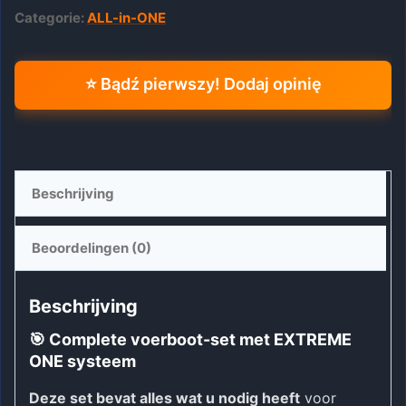
Categorie:
ALL-in-ONE
+
S300
+
⭐ Bądź pierwszy! Dodaj opinię
Camera
3in1
aantal
Beschrijving
Beoordelingen (0)
Beschrijving
🎯 Complete voerboot-set met EXTREME
ONE systeem
Deze set bevat alles wat u nodig heeft
voor