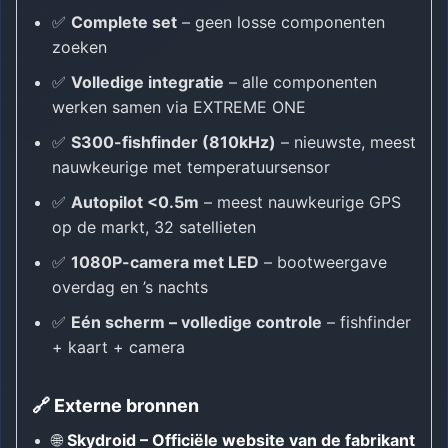
✅
Complete set
– geen losse componenten
zoeken
✅
Volledige integratie
– alle componenten
werken samen via EXTREME ONE
✅
S300-fishfinder (810kHz)
– nieuwste, meest
nauwkeurige met temperatuursensor
✅
Autopilot <0.5m
– meest nauwkeurige GPS
op de markt, 32 satellieten
✅
1080P-camera met LED
– bootweergave
overdag en ’s nachts
✅
Eén scherm – volledige controle
– fishfinder
+ kaart + camera
🔗 Externe bronnen
🌐
Skydroid – Officiële website van de fabrikant