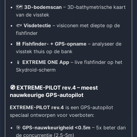
🗺️
3D-bodemscan
– 3D-bathymetrische kaart
van de visstek
🐟
Visdetectie
– visiconen met diepte op de
fishfinder
💾
Fishfinder- + GPS-opname
– analyseer de
visstek thuis op de bank
📱
EXTREME ONE App
– live fishfinder op het
Skydroid-scherm
🧭 EXTREME-PILOT rev.4 – meest
nauwkeurige GPS-autopilot
EXTREME-PILOT rev.4
is een GPS-autopilot
speciaal ontworpen voor voerboten:
🎯
GPS-nauwkeurigheid <0.5m
– 5x beter dan
de concurrentie (2.5-5m)