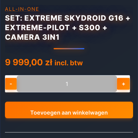
ALL-IN-ONE
SET: EXTREME SKYDROID G16 +
EXTREME-PILOT + S300 +
CAMERA 3IN1
9 999,00
zł
incl. btw
SET:
EXTREME
Skydroid
G16
Toevoegen aan winkelwagen
+
EXTREME-
PILOT