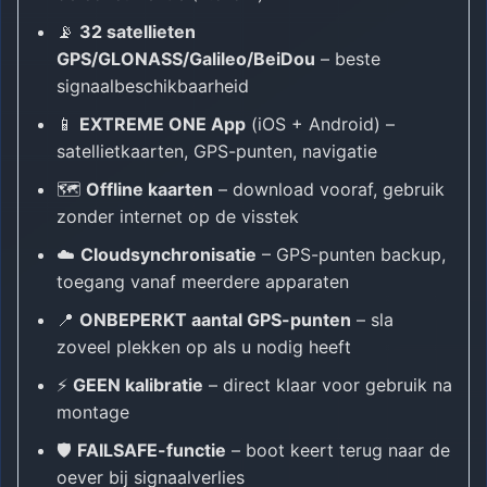
📡
32 satellieten
GPS/GLONASS/Galileo/BeiDou
– beste
signaalbeschikbaarheid
📱
EXTREME ONE App
(iOS + Android) –
satellietkaarten, GPS-punten, navigatie
🗺️
Offline kaarten
– download vooraf, gebruik
zonder internet op de visstek
☁️
Cloudsynchronisatie
– GPS-punten backup,
toegang vanaf meerdere apparaten
📍
ONBEPERKT aantal GPS-punten
– sla
zoveel plekken op als u nodig heeft
⚡
GEEN kalibratie
– direct klaar voor gebruik na
montage
🛡️
FAILSAFE-functie
– boot keert terug naar de
oever bij signaalverlies