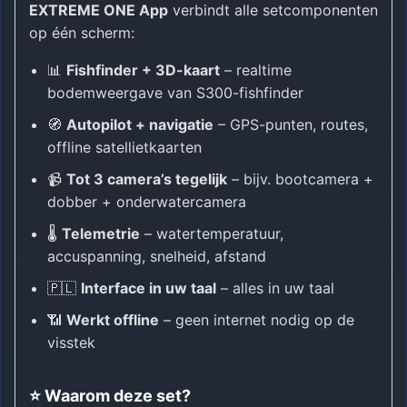
EXTREME ONE App
verbindt alle setcomponenten
op één scherm:
📊
Fishfinder + 3D-kaart
– realtime
bodemweergave van S300-fishfinder
🧭
Autopilot + navigatie
– GPS-punten, routes,
offline satellietkaarten
📹
Tot 3 camera’s tegelijk
– bijv. bootcamera +
dobber + onderwatercamera
🌡️
Telemetrie
– watertemperatuur,
accuspanning, snelheid, afstand
🇵🇱
Interface in uw taal
– alles in uw taal
📶
Werkt offline
– geen internet nodig op de
visstek
⭐ Waarom deze set?