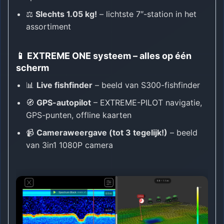
⚖️
Slechts 1.05 kg!
– lichtste 7″-station in het
assortiment
📱 EXTREME ONE systeem – alles op één
scherm
📊
Live fishfinder
– beeld van S300-fishfinder
🧭
GPS-autopilot
– EXTREME-PILOT navigatie,
GPS-punten, offline kaarten
📹
Cameraweergave (tot 3 tegelijk!)
– beeld
van 3in1 1080P camera