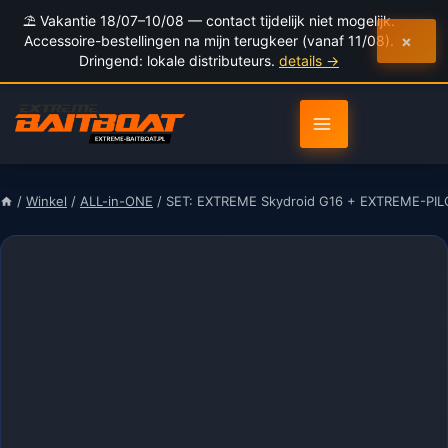
naar
⛱️ Vakantie 18/07–10/08 — contact tijdelijk niet mogelijk.
inhoud
×
Accessoire-bestellingen na mijn terugkeer (vanaf 11/08).
Dringend: lokale distributeurs.
details →
/
Winkel
/
ALL-in-ONE
/
SET: EXTREME Skydroid G16 + EXTREME-PILO