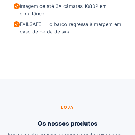
Imagem de até 3× câmaras 1080P em
simultâneo
FAILSAFE — o barco regressa à margem em
caso de perda de sinal
Conheça a app EXTREME ONE →
LOJA
Os nossos produtos
Equipamento concebido para carpistas exigentes —