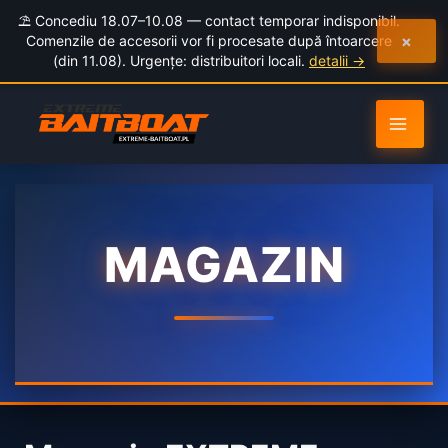
to
⛱️ Concediu 18.07–10.08 — contact temporar indisponibil.
content
×
Comenzile de accesorii vor fi procesate după întoarcere
(din 11.08). Urgențe: distribuitori locali.
detalii →
MAGAZIN