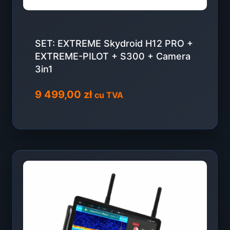
SET: EXTREME Skydroid H12 PRO +
EXTREME-PILOT + S300 + Camera
3in1
9 499,00
zł
cu TVA