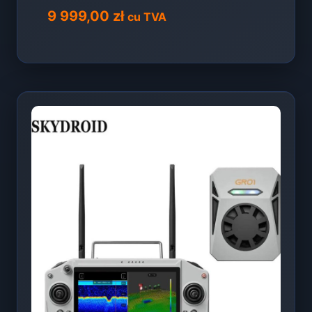
9 999,00
zł
cu TVA