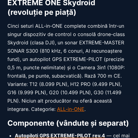
EXTREME ONE Skydroid
(revoluție pe piață)
Cinci seturi ALL-in-ONE complete combină într-un
singur dispozitiv de control o consolă drone-class
Skydroid (clasa DJI), un sonar EXTREME-MASTER
SONAR S300 (810 kHz, 6 conuri, AI recunoaștere
fund), un autopilot GPS EXTREME-PILOT (precizie
0,5 m, puncte nelimitate) și o Camera 3in1 (1080P:
frontală, pe punte, subacvatică). Rază 700 m CE.
Variante: T12 (8.099 PLN), H12 PRO (9.499 PLN),
G16 (9.999 PLN), G20 (10.499 PLN), G30 (11.499
PLN). Niciun alt producător nu oferă această
integrare. Categorie:
ALL-in-ONE
.
Componente (vândute și separat)
Autopiloti GPS EXTREME-PILOT rev.4
— cel mai