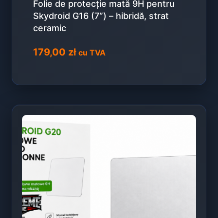
Folie de protecție mată 9H pentru
Skydroid G16 (7″) – hibridă, strat
ceramic
179,00
zł
cu TVA