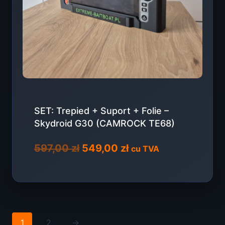
SET: Trepied + Suport + Folie –
Skydroid G30 (CAMROCK TE68)
Prețul
Prețul
597,00
zł
549,00
zł
cu TVA
inițial
curent
a
este:
fost:
549,00 zł.
597,00 zł.
1
2
→