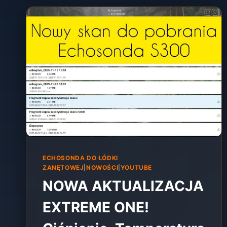
ECHOSONDA DO ŁÓDKI
ZANĘTOWEJ
|
NOWOŚCI
|
YOUTUBE
NOWA AKTUALIZACJA
EXTREME ONE!