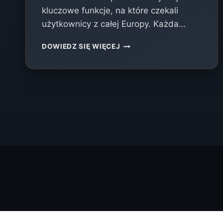
kluczowe funkcje, na które czekali
użytkownicy z całej Europy. Każda…
NOWA
DOWIEDZ SIĘ WIĘCEJ
AKTUALIZACJA
EXTREME
ONE!
CIŚNIENIE,
TEMPERATURA
S300
I
PRAWDZIWY
ECHOGRAM