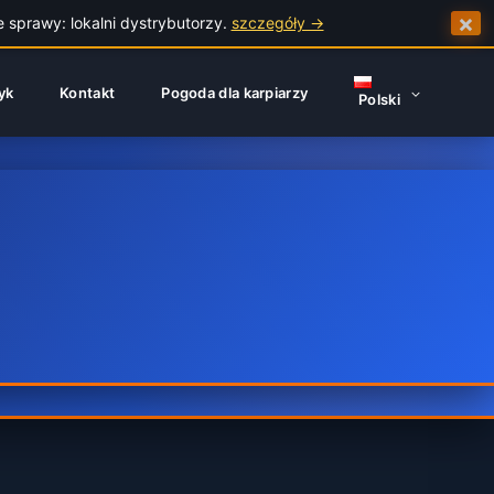
×
e sprawy: lokalni dystrybutorzy.
szczegóły →
yk
Kontakt
Pogoda dla karpiarzy
Polski