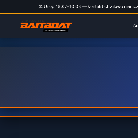
⛱️ Urlop 18.07–10.08 — kontakt chwilowo niemożli
Przejdź
do
St
treści