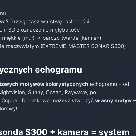
enu
awa?
Przełączasz warstwę roślinności
lu 3D z oznaczeniem głębokości
 miękkie (muł) → bardzo twarde (kamień)
ie rzeczywistym (EXTREME-MASTER SONAR S300)
tycznych echogramu
otowych motywów kolorystycznych
echogramu – od
Nightvision, Sunny, Ocean, Raywave, po
, Copper. Dodatkowo możesz stworzyć
własny motyw
lorowy!
osonda S300 + kamera = system