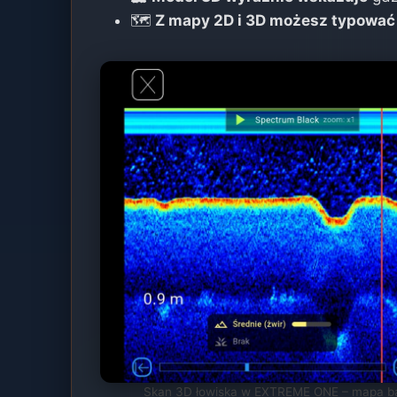
🗺️
Z mapy 2D i 3D możesz typować
Skan 3D łowiska w EXTREME ONE – mapa ba