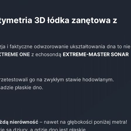
tymetria 3D łódka zanętowa z
zja i faktyczne odwzorowanie ukształtowania dna to nie
XTREME ONE
z echosondą
EXTREME-MASTER SONAR
zetestowali go na zwykłym stawie hodowlanym.
adzie płaskie dno.
ażdą nierówność
– nawet na głębokości poniżej metra!
e są dziury, a gdzie dno jest płaskie