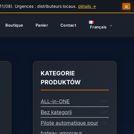
×
/08). Urgences : distributeurs locaux.
détails →
Boutique
Panier
Contact
Français
KATEGORIE
PRODUKTÓW
ALL-in-ONE
(10)
Bez kategorii
(4)
Pilote automatique pour
(2)
bateau amorceur