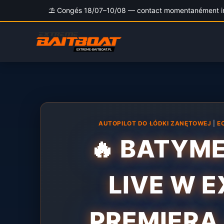
⛱️ Congés 18/07–10/08 — contact momentanément indi
Aller
au
contenu
AUTOPILOT DO ŁÓDKI ZANĘTOWEJ
|
E
🔥 BATYME
LIVE W 
PREMIERA 