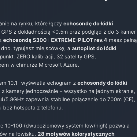
nie na rynku, które łączy
echosondę do łódki
GPS z dokładnością <0.5m oraz podgląd z do 3 kamer
z
echosondą S300
i
EXTREME-PILOT rev.4
masz pełn
 dno, typujesz miejscówkę, a
autopilot do łódki
unkt. ZERO kalibracji, 32 satelity GPS,
em w chmurze Microsoft Azure.
em 10.1″ wyświetla echogram z
echosondy do łódki
 z kamery jednocześnie – wszystko na jednym ekranie,
.4/5.8GHz zapewnia stabilne połączenie do 700m (CE),
u bez hotspota z telefonu.
ie 10-100 (dwupoziomowy system low/high) pozwala
ów na łowisku.
28 motywów kolorystycznych