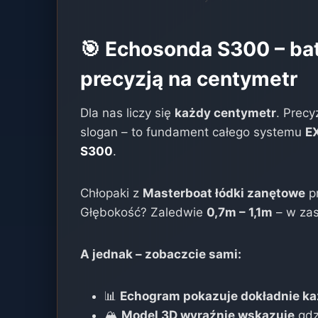
🎯 Echosonda S300 – ba
precyzją na centymetr
Dla nas liczy się
każdy centymetr
. Precy
slogan – to fundament całego systemu
E
S300
.
Chłopaki z
Masterboat łódki zanętowe
pr
Głębokość? Zaledwie
0,7m – 1,1m
– w zas
A jednak – zobaczcie sami:
📊
Echogram pokazuje dokładnie k
🏔️
Model 3D wyraźnie wskazuje
gdzi