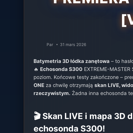
[
Par
31 mars 2026
Batymetria 3D łódka zanętowa
– to hasł
🔥
Echosonda S300
EXTREME-MASTER SO
poziom. Końcowe testy zakończone – pre
ONE
za chwilę otrzymają
skan LIVE, wid
rzeczywistym.
Żadna inna echosonda teg
🎬 Skan LIVE i mapa 3D d
echosonda S300!