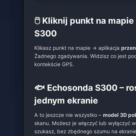
🖱️ Kliknij punkt na map
S300
Klikasz punkt na mapie → aplikacja
przen
Żadnego zgadywania. Widzisz co jest pod
kontekście GPS.
🐟 Echosonda S300 – roś
jednym ekranie
A to jeszcze nie wszystko –
model 3D pok
skanu. Możesz je włączyć lub wyłączyć 
szukasz, bez zbędnego szumu na ekranie