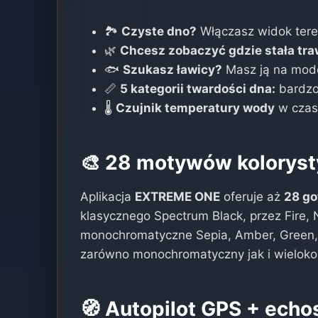
🏞️
Czyste dno?
Włączasz widok ter
🌿
Chcesz zobaczyć gdzie stała tr
🐟
Szukasz ławicy?
Masz ją na mode
📏
5 kategorii twardości dna:
bardzo
🌡️
Czujnik temperatury wody
w czas
🎨 28 motywów kolorys
Aplikacja
EXTREME ONE
oferuje aż
28 g
klasycznego Spectrum Black, przez Fire, 
monochromatyczne Sepia, Amber, Green
zarówno monochromatyczny jak i wieloko
🧭 Autopilot GPS + ech