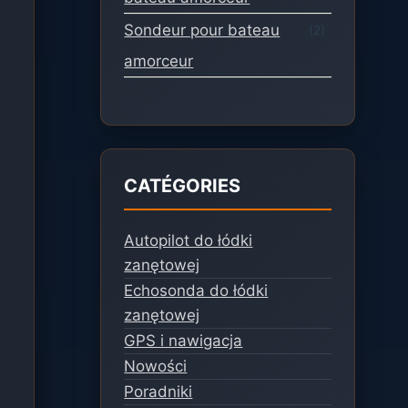
Sondeur pour bateau
(2)
amorceur
CATÉGORIES
Autopilot do łódki
zanętowej
Echosonda do łódki
zanętowej
GPS i nawigacja
Nowości
Poradniki