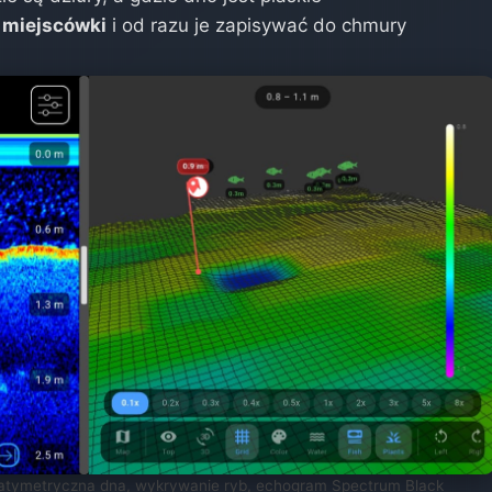
 miejscówki
i od razu je zapisywać do chmury
tymetryczna dna, wykrywanie ryb, echogram Spectrum Black