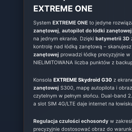
EXTREME ONE
System
EXTREME ONE
to jedyne rozwiąza
zanętowej
,
autopilot do łódki zanętowej
na jednym ekranie. Dzięki
batymetrii 3D
kontrolę nad łódką zanętową – skanujesz
zanętowej
prowadzi łódkę precyzyjnie w p
NIELIMITOWANA liczba punktów z backup
Konsola
EXTREME Skydroid G30
z ekran
zanętowej
S300, mapę autopilota i obraz
czytelnym w pełnym słońcu. Dual-band 2
a slot SIM 4G/LTE daje internet na łowisk
Regulacja czułości echosondy
w zakres
precyzyjnie dostosować obraz do warunk