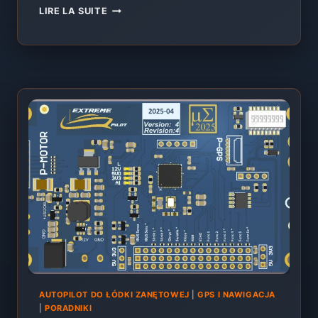
COMMENT
LIRE LA SUITE
UTILISER
LES
POINTS
INTERMÉDIAIRES
DANS
LES
PILOTES
AUTOMATIQUES
DE
BATEAUX
AMORCEURS
–
TUTORIEL
EXTREME-
PILOT
AUTOPILOT DO ŁÓDKI ZANĘTOWEJ
|
GPS I NAWIGACJA
|
PORADNIKI