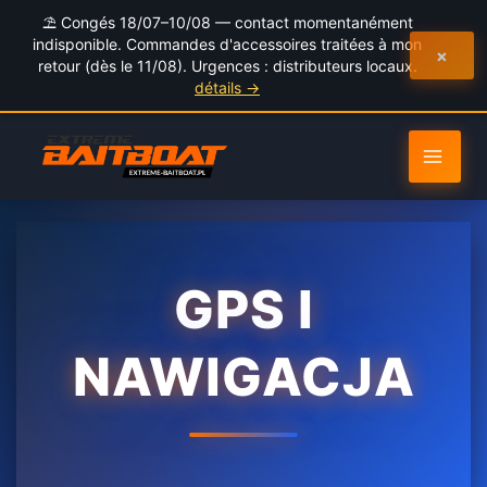
au
⛱️ Congés 18/07–10/08 — contact momentanément
contenu
indisponible. Commandes d'accessoires traitées à mon
×
retour (dès le 11/08). Urgences : distributeurs locaux.
détails →
GPS I
NAWIGACJA