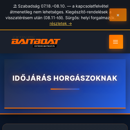
to
⛱️ Szabadság 07.18.–08.10. — a kapcsolatfelvétel
content
átmenetileg nem lehetséges. Kiegészítő-rendelések a
×
visszatérésem után (08.11-től). Sürgős: helyi forgalmazók.
részletek →
IDŐJÁRÁS HORGÁSZOKNAK