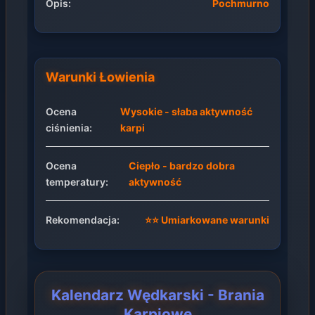
Opis:
Pochmurno
Warunki Łowienia
Ocena
Wysokie - słaba aktywność
ciśnienia:
karpi
Ocena
Ciepło - bardzo dobra
temperatury:
aktywność
Rekomendacja:
⭐⭐ Umiarkowane warunki
Kalendarz Wędkarski - Brania
Karpiowe