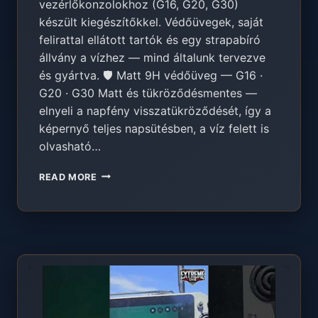
vezérlőkonzolokhoz (G16, G20, G30)
készült kiegészítőkkel. Védőüvegek, saját
felirattal ellátott tartók és egy strapabíró
állvány a vízhez — mind általunk tervezve
és gyártva. 🛡️ Matt 9H védőüveg — G16 ·
G20 · G30 Matt és tükröződésmentes —
elnyeli a napfény visszatükröződését, így a
képernyő teljes napsütésben, a víz felett is
olvasható…
ÚJDONSÁG:
READ MORE
KIEGÉSZÍTŐK
SKYDROID
KONZOLOKHOZ
—
9H
ÜVEG,
TARTÓK
SAJÁT
FELIRATTAL