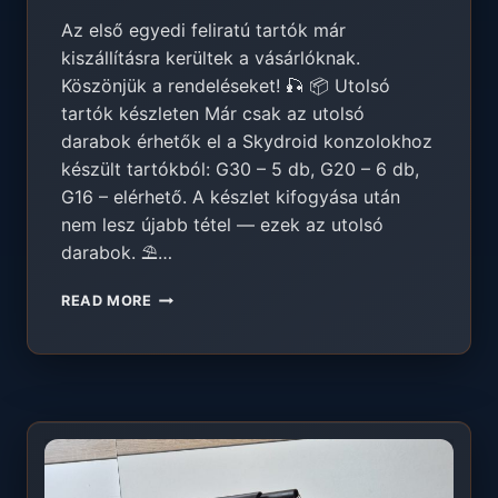
Az első egyedi feliratú tartók már
kiszállításra kerültek a vásárlóknak.
Köszönjük a rendeléseket! 🎣 📦 Utolsó
tartók készleten Már csak az utolsó
darabok érhetők el a Skydroid konzolokhoz
készült tartókból: G30 – 5 db, G20 – 6 db,
G16 – elérhető. A készlet kifogyása után
nem lesz újabb tétel — ezek az utolsó
darabok. ⛱️…
ELSŐ
READ MORE
EGYEDI
TARTÓK
KISZÁLLÍTVA
—
UTOLSÓ
DARABOK
+
SZABADSÁG