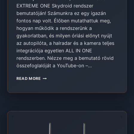
EXTREME ONE Skydroid rendszer
bemutatóján! Számunkra ez egy igazán
fontos nap volt. Élőben mutathattuk meg,
hogyan működik a rendszerünk a
gyakorlatban, és milyen óriási előnyt nyújt
az autopilóta, a halradar és a kamera teljes
integrációja egyetlen ALL IN ONE
rendszerben. Nézze meg a bemutató rövid
összefoglalóját a YouTube-on –…
ALL
READ MORE
IN
ONE
ETETŐ
CSÓNAK
–
EXTREME
ONE
SKYDROID
BEMUTATÓ