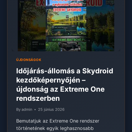
(HAMAROSAN
BEMUTATÓ)
ÚJDONSÁGOK
Időjárás-állomás a Skydroid
kezdőképernyőjén –
újdonság az Extreme One
rendszerben
By
admin
25 június 2026
Bemutatjuk az Extreme One rendszer
történetének egyik leghasznosabb