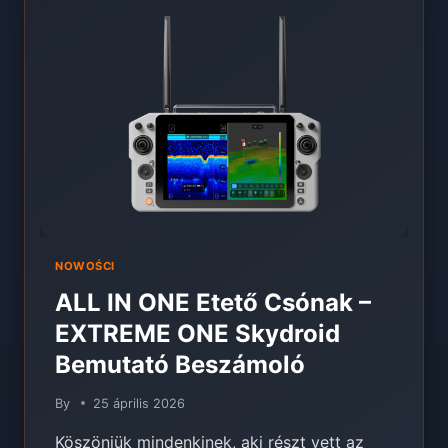
PIACVEZETŐ
[DRONE-
CLASS
SKYDROID
+
AI
HALRADAR
+
MULTI-
KAMERA
+
OFFLINE
ADATVÉDELEM]
NOWOŚCI
ALL IN ONE Etető Csónak –
EXTREME ONE Skydroid
Bemutató Beszámoló
By
25 április 2026
Köszönjük mindenkinek, aki részt vett az