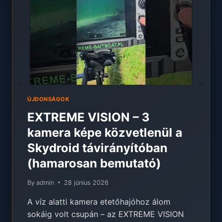
ÉS
ÁLLVÁNY
ÚJDONSÁGOK
EXTREME VISION – 3
kamera képe közvetlenül a
Skydroid távirányítóban
(hamarosan bemutató)
By
admin
28 június 2026
A víz alatti kamera etetőhajóhoz álom
sokáig volt csupán – az EXTREME VISION