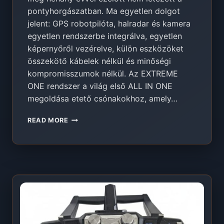
pontyhorgászatban. Ma egyetlen dolgot
jelent: GPS robotpilóta, halradar és kamera
egyetlen rendszerbe integrálva, egyetlen
képernyőről vezérelve, külön eszközöket
összekötő kábelek nélkül és minőségi
kompromisszumok nélkül. Az EXTREME
ONE rendszer a világ első ALL IN ONE
megoldása etető csónakokhoz, amely…
ALL
READ MORE
IN
ONE
ETETŐ
CSÓNAK
–
ROBOTPILÓTA
+
HALRADAR
+
KAMERA