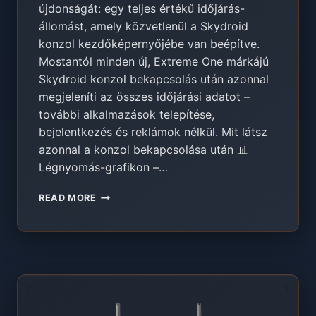
újdonságát: egy teljes értékű időjárás-
állomást, amely közvetlenül a Skydroid
konzol kezdőképernyőjébe van beépítve.
Mostantól minden új, Extreme One márkájú
Skydroid konzol bekapcsolás után azonnal
megjeleníti az összes időjárási adatot –
további alkalmazások telepítése,
bejelentkezés és reklámok nélkül. Mit látsz
azonnal a konzol bekapcsolása után 📊
Légnyomás-grafikon –…
IDŐJÁRÁS-
READ MORE
ÁLLOMÁS
A
SKYDROID
KEZDŐKÉPERNYŐJÉN
–
ÚJDONSÁG
AZ
EXTREME