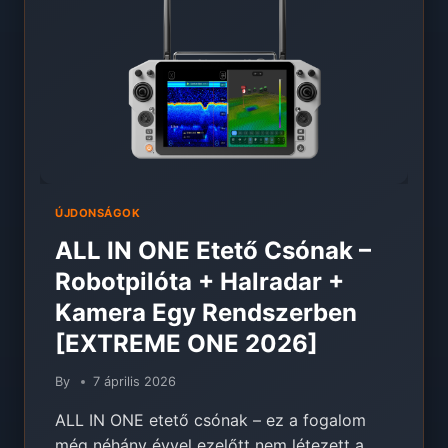
BESZÁMOLÓ
ÚJDONSÁGOK
ALL IN ONE Etető Csónak –
Robotpilóta + Halradar +
Kamera Egy Rendszerben
[EXTREME ONE 2026]
By
7 április 2026
ALL IN ONE etető csónak – ez a fogalom
még néhány évvel ezelőtt nem létezett a