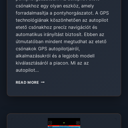
csónakhoz egy olyan eszköz, amely
forradalmasítja a pontyhorgászatot. A GPS
technológiának köszönhetően az autopilot
etető csónakhoz precíz navigációt és
automatikus irányítást biztosít. Ebben az
útmutatóban mindent megtudhat az etető
csónakok GPS autopilotjairól,
alkalmazásukról és a legjobb modell
kiválasztásáról a piacon. Mi az az
autopilot…
AUTOPILOT
READ MORE
ETETŐ
CSÓNAKHOZ
–
ÚTMUTATÓ
2026
[GPS,
EXTREME