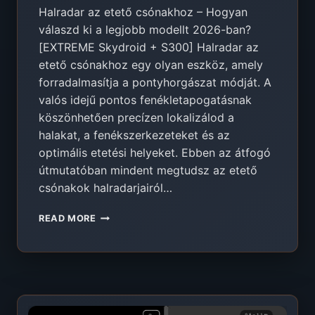
Halradar az etető csónakhoz – Hogyan
válaszd ki a legjobb modellt 2026-ban?
[EXTREME Skydroid + S300] Halradar az
etető csónakhoz egy olyan eszköz, amely
forradalmasítja a pontyhorgászat módját. A
valós idejű pontos fenékletapogatásnak
köszönhetően precízen lokalizálod a
halakat, a fenékszerkezeteket és az
optimális etetési helyeket. Ebben az átfogó
útmutatóban mindent megtudsz az etető
csónakok halradarjairól…
HALRADAR
READ MORE
ETETŐ
CSÓNAKHOZ
–
RANGSOR
2026
[EXTREME