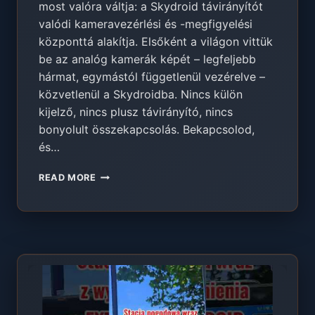
most valóra váltja: a Skydroid távirányítót
valódi kameravezérlési és -megfigyelési
központtá alakítja. Elsőként a világon vittük
be az analóg kamerák képét – legfeljebb
hármat, egymástól függetlenül vezérelve –
közvetlenül a Skydroidba. Nincs külön
kijelző, nincs plusz távirányító, nincs
bonyolult összekapcsolás. Bekapcsolod,
és…
EXTREME
READ MORE
VISION
–
3
KAMERA
KÉPE
KÖZVETLENÜL
A
SKYDROID
TÁVIRÁNYÍTÓBAN