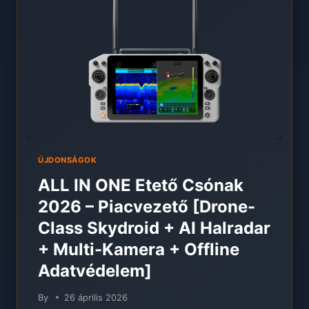
ONE
RENDSZERBEN
ÚJDONSÁGOK
ALL IN ONE Etető Csónak
2026 – Piacvezető [Drone-
Class Skydroid + AI Halradar
+ Multi-Kamera + Offline
Adatvédelem]
By
26 április 2026