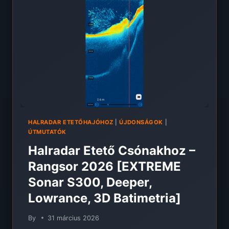
SKYDROID,
ALL
IN
ONE]
HALRADAR ETETŐHAJÓHOZ
|
ÚJDONSÁGOK
|
ÚTMUTATÓK
Halradar Etető Csónakhoz –
Rangsor 2026 [EXTREME
Sonar S300, Deeper,
Lowrance, 3D Batimetria]
By
31 március 2026