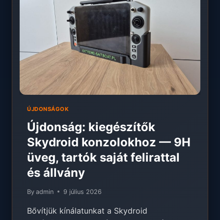
07.18.
–
08.10.
ÚJDONSÁGOK
Újdonság: kiegészítők
Skydroid konzolokhoz — 9H
üveg, tartók saját felirattal
és állvány
By
admin
9 július 2026
Bővítjük kínálatunkat a Skydroid