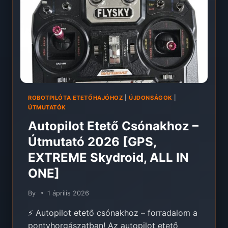
EGY
RENDSZERBEN
[EXTREME
ONE
2026]
ROBOTPILÓTA ETETŐHAJÓHOZ
|
ÚJDONSÁGOK
|
ÚTMUTATÓK
Autopilot Etető Csónakhoz –
Útmutató 2026 [GPS,
EXTREME Skydroid, ALL IN
ONE]
By
1 április 2026
⚡ Autopilot etető csónakhoz – forradalom a
pontyhorgászatban! Az autopilot etető