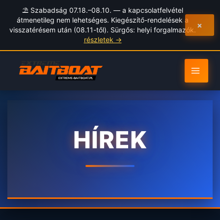
to
⛱️ Szabadság 07.18.–08.10. — a kapcsolatfelvétel
content
átmenetileg nem lehetséges. Kiegészítő-rendelések a
×
visszatérésem után (08.11-től). Sürgős: helyi forgalmazók.
részletek →
HÍREK