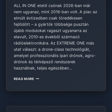
ALL IN ONE etető csónak 2026-ban már
nem ugyanaz, mint 2016-ban volt. A piac az
elmúlt évtizedben csak töredékesen
fejlődött – a gyártók többsége pusztán
újabb modulokat ragaszt ugyanarra az
elavult, 2010-es évekből származó
rádióelektronikára. Az EXTREME ONE más
utat választ: a drone-class technológiát,
amelyet professzionális ipari drónok, agro-
drónok és térképező rendszerek
használnak, teljes egészében…
ALL
READ MORE
IN
ONE
ETETŐ
CSÓNAK
2026
–