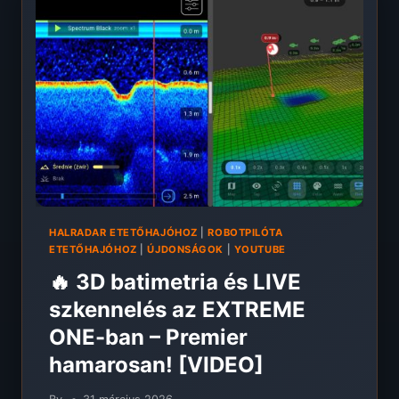
SONAR
S300,
DEEPER,
LOWRANCE,
3D
BATIMETRIA]
HALRADAR ETETŐHAJÓHOZ
|
ROBOTPILÓTA
ETETŐHAJÓHOZ
|
ÚJDONSÁGOK
|
YOUTUBE
🔥 3D batimetria és LIVE
szkennelés az EXTREME
ONE-ban – Premier
hamarosan! [VIDEO]