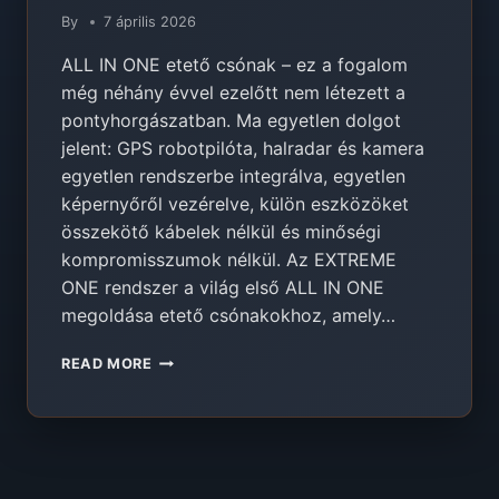
By
7 április 2026
ALL IN ONE etető csónak – ez a fogalom
még néhány évvel ezelőtt nem létezett a
pontyhorgászatban. Ma egyetlen dolgot
jelent: GPS robotpilóta, halradar és kamera
egyetlen rendszerbe integrálva, egyetlen
képernyőről vezérelve, külön eszközöket
összekötő kábelek nélkül és minőségi
kompromisszumok nélkül. Az EXTREME
ONE rendszer a világ első ALL IN ONE
megoldása etető csónakokhoz, amely…
ALL
READ MORE
IN
ONE
ETETŐ
CSÓNAK
–
ROBOTPILÓTA