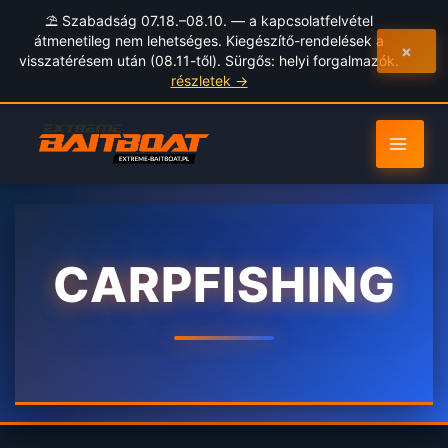
to
⛱️ Szabadság 07.18.–08.10. — a kapcsolatfelvétel
content
átmenetileg nem lehetséges. Kiegészítő-rendelések a
×
visszatérésem után (08.11-től). Sürgős: helyi forgalmazók.
részletek →
CARPFISHING