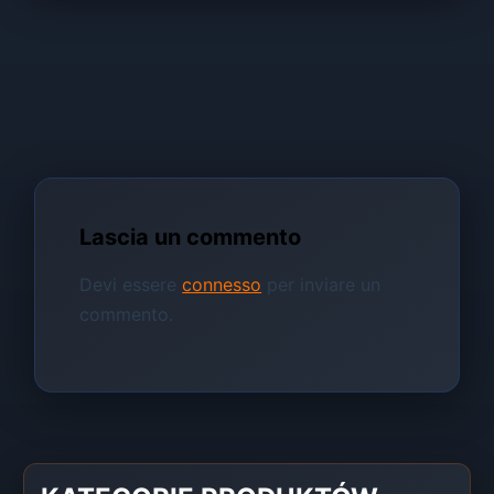
Lascia un commento
Devi essere
connesso
per inviare un
commento.