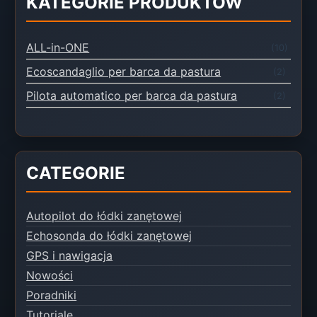
KATEGORIE PRODUKTÓW
ALL-in-ONE
(10)
Ecoscandaglio per barca da pastura
(2)
Pilota automatico per barca da pastura
(2)
CATEGORIE
Autopilot do łódki zanętowej
Echosonda do łódki zanętowej
GPS i nawigacja
Nowości
Poradniki
Tutoriale