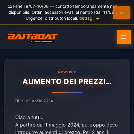
al
⛱️ Ferie 18/07–10/08 — contatto temporaneamente non
contenuto
×
disponibile. Ordini accessori evasi al rientro (dall'11/08).
Urgenze: distributori locali.
dettagli →
NOWOŚCI
AUMENTO DEI PREZZI…
Di
22 Aprile 2024
Ciao a tutti…
A partire dal 1 maggio 2024, purtroppo devo
introdurre aumenti di prezzo. Per 2 anni il