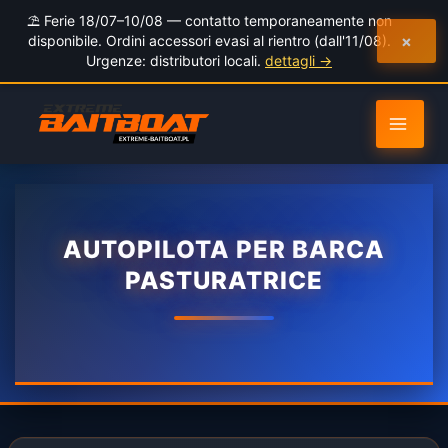
al
⛱️ Ferie 18/07–10/08 — contatto temporaneamente non
contenuto
×
disponibile. Ordini accessori evasi al rientro (dall'11/08).
Urgenze: distributori locali.
dettagli →
AUTOPILOTA PER BARCA
PASTURATRICE