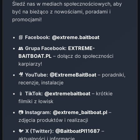
Śledź nas w mediach społecznościowych, aby
być na bieżąco z nowościami, poradami i
promocjami!
📘
Facebook:
@extreme.baitboat
👥
Grupa Facebook:
EXTREME-
BAITBOAT.PL
– dołącz do społeczności
karpiarzy!
🎥
YouTube:
@ExtremeBaitBoat
– poradniki,
recenzje, instalacje
📱
TikTok:
@extremebaitboat
– krótkie
filmiki z łowisk
📷
Instagram:
@extreme_baitboat.pl
–
zdjęcia produktów i realizacji
🐦
X (Twitter):
@BaitboatPl11687
–
aktualności i informacje