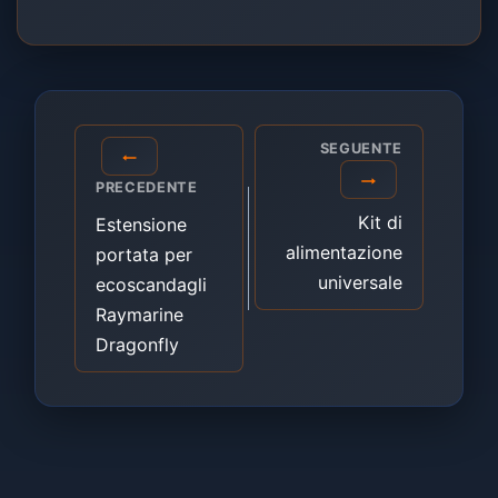
Navigazione
SEGUENTE
articoli
PRECEDENTE
Kit di
Estensione
alimentazione
portata per
universale
ecoscandagli
Raymarine
Dragonfly