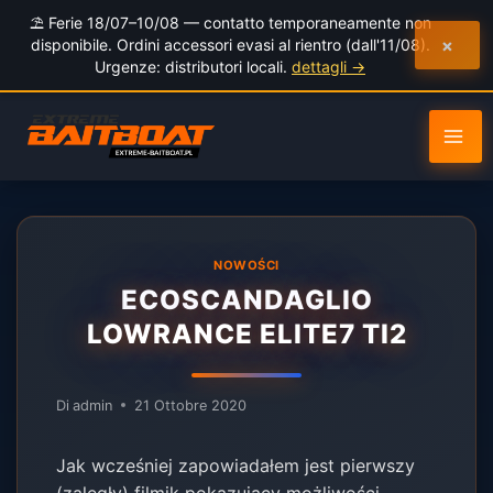
al
⛱️ Ferie 18/07–10/08 — contatto temporaneamente non
contenuto
×
disponibile. Ordini accessori evasi al rientro (dall'11/08).
Urgenze: distributori locali.
dettagli →
NOWOŚCI
ECOSCANDAGLIO
LOWRANCE ELITE7 TI2
Di
admin
21 Ottobre 2020
Jak wcześniej zapowiadałem jest pierwszy
(zaległy) filmik pokazujący możliwości