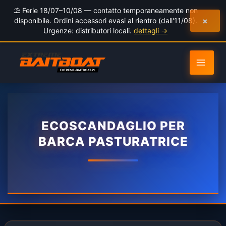
al
⛱️ Ferie 18/07–10/08 — contatto temporaneamente non
contenuto
×
disponibile. Ordini accessori evasi al rientro (dall'11/08).
Urgenze: distributori locali.
dettagli →
ECOSCANDAGLIO PER
BARCA PASTURATRICE