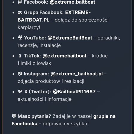
📘
Facebook:
@extreme.baitboat
👥
Grupa Facebook:
EXTREME-
BAITBOAT.PL
– dołącz do społeczności
karpiarzy!
🎥
YouTube:
@ExtremeBaitBoat
– poradniki,
recenzje, instalacje
📱
TikTok:
@extremebaitboat
– krótkie
filmiki z łowisk
📷
Instagram:
@extreme_baitboat.pl
–
zdjęcia produktów i realizacji
🐦
X (Twitter):
@BaitboatPl11687
–
aktualności i informacje
💬 Masz pytania?
Zadaj je w naszej
grupie na
Facebooku
– odpowiemy szybko!