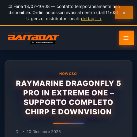
al
⛱️ Ferie 18/07–10/08 — contatto temporaneamente non
contenuto
×
disponibile. Ordini accessori evasi al rientro (dall'11/08).
Urgenze: distributori locali.
dettagli →
NOWOŚCI
RAYMARINE DRAGONFLY 5
PRO IN EXTREME ONE –
SUPPORTO COMPLETO
CHIRP E DOWNVISION
Di
20 Dicembre 2025