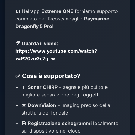
🔌 Nell’app
Extreme ONE
forniamo supporto
completo per l’ecoscandaglio
Raymarine
Dragonfly 5 Pro
!
🎥
Guarda il video:
https://www.youtube.com/watch?
v=P20zuGc7qLw
✅ Cosa è supportato?
📡
Sonar CHIRP
– segnale più pulito e
migliore separazione degli oggetti
👁️
DownVision
– imaging preciso della
struttura del fondale
💾
Registrazione echogrammi
localmente
sul dispositivo e nel cloud