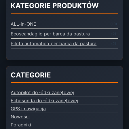
KATEGORIE PRODUKTÓW
ALL-in-ONE
(10)
Ecoscandaglio per barca da pastura
(2)
Pilota automatico per barca da pastura
(2)
CATEGORIE
Autopilot do łódki zanętowej
Echosonda do łódki zanętowej
GPS i nawigacja
Nowości
Poradniki