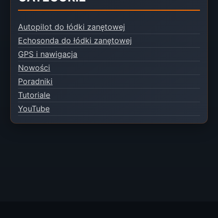
Autopilot do łódki zanętowej
Echosonda do łódki zanętowej
GPS i nawigacja
Nowości
Poradniki
Tutoriale
YouTube