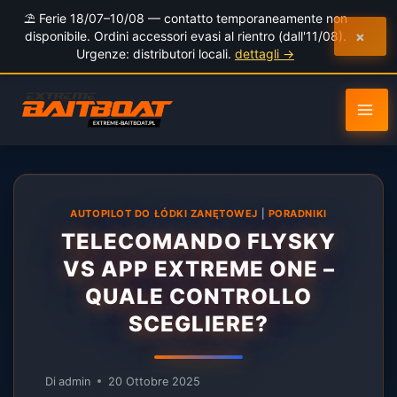
al
⛱️ Ferie 18/07–10/08 — contatto temporaneamente non
contenuto
×
disponibile. Ordini accessori evasi al rientro (dall'11/08).
Urgenze: distributori locali.
dettagli →
AUTOPILOT DO ŁÓDKI ZANĘTOWEJ
|
PORADNIKI
TELECOMANDO FLYSKY
VS APP EXTREME ONE –
QUALE CONTROLLO
SCEGLIERE?
Di
admin
20 Ottobre 2025