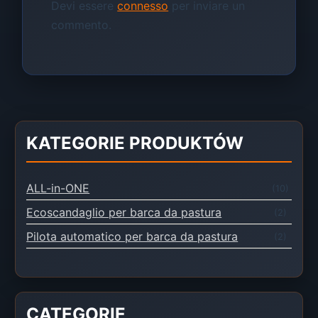
Devi essere
connesso
per inviare un
commento.
KATEGORIE PRODUKTÓW
ALL-in-ONE
(10)
Ecoscandaglio per barca da pastura
(2)
Pilota automatico per barca da pastura
(2)
CATEGORIE