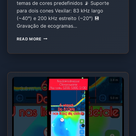
temas de cores predefinidos 📡 Suporte
para dois cones Vexilar: 83 kHz largo
(~40°) e 200 kHz estreito (~20°) 💾
Gravação de ecogramas…
INTEGRAÇÃO
READ MORE
DE
SONDAS
VEXILAR
COM
O
EXTREME
ONE
–
CONTROLO
TOTAL
E
MAPAS
BATIMÉTRICOS