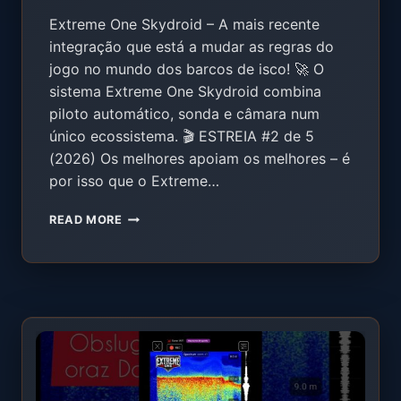
Extreme One Skydroid – A mais recente
integração que está a mudar as regras do
jogo no mundo dos barcos de isco! 🚀 O
sistema Extreme One Skydroid combina
piloto automático, sonda e câmara num
único ecossistema. 🎬 ESTREIA #2 de 5
(2026) Os melhores apoiam os melhores – é
por isso que o Extreme…
EXTREME
READ MORE
ONE
SKYDROID
2026
–
PILOTO
AUTOMÁTICO
+
SONDA
+