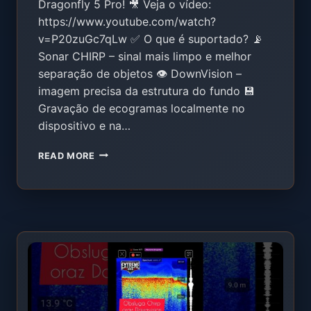
Dragonfly 5 Pro! 🎥 Veja o vídeo:
https://www.youtube.com/watch?
v=P20zuGc7qLw ✅ O que é suportado? 📡
Sonar CHIRP – sinal mais limpo e melhor
separação de objetos 👁️ DownVision –
imagem precisa da estrutura do fundo 💾
Gravação de ecogramas localmente no
dispositivo e na…
RAYMARINE
READ MORE
DRAGONFLY
5
PRO
NA
EXTREME
ONE
–
SUPORTE
COMPLETO
CHIRP