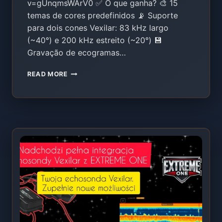
v=gUnqmsWArV0 ✅ O que ganha? 🎨 15
temas de cores predefinidos 📡 Suporte
para dois cones Vexilar: 83 kHz largo
(~40°) e 200 kHz estreito (~20°) 💾
Gravação de ecogramas…
INTEGRAÇÃO
READ MORE
DE
SONDAS
VEXILAR
COM
O
EXTREME
ONE
–
CONTROLO
TOTAL
E
MAPAS
BATIMÉTRICOS