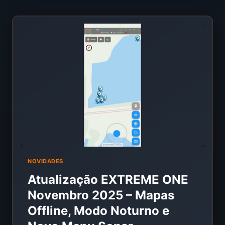
CONE
ESTREITO
DO
SONAR
MOSTRA
BOILIES
E
O
CONE
LARGO
MOSTRA
ARCOS?
EXPLICAMOS
AS
DIFERENÇAS
715-
NOVIDADES
810
Atualização EXTREME ONE
KHZ
VS
Novembro 2025 – Mapas
200
Offline, Modo Noturno e
KHZ