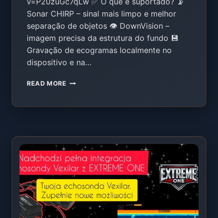
v=P20zuGc7qLw ✅ O que é suportado? 📡
Sonar CHIRP – sinal mais limpo e melhor
separação de objetos 👁️ DownVision –
imagem precisa da estrutura do fundo 💾
Gravação de ecogramas localmente no
dispositivo e na…
RAYMARINE
READ MORE
DRAGONFLY
5
PRO
NA
EXTREME
ONE
–
SUPORTE
TOTAL
CHIRP
E
DOWNVISION