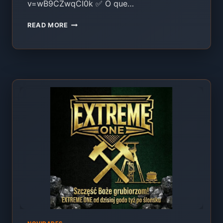
v=wB9CZwqCI0k ✅ O que…
BATIMETRIA
READ MORE
2D
NA
EXTREME
ONE
–
ISOLINAS,
ISÓBATAS
E
OS
PRIMEIROS
PASSOS
EM
3D