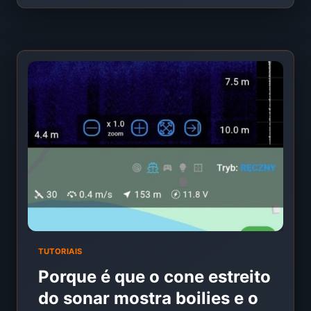
EXTREME
ONE!
PRESSÃO,
TEMPERATURA
S300
E
ECOGRAMA
REAL
TUTORIAIS
Porque é que o cone estreito
do sonar mostra boilies e o