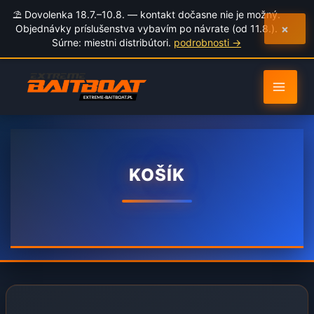
to
⛱️ Dovolenka 18.7.–10.8. — kontakt dočasne nie je možný.
content
×
Objednávky príslušenstva vybavím po návrate (od 11.8.).
Súrne: miestni distribútori.
podrobnosti →
KOŠÍK