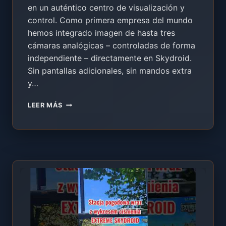
en un auténtico centro de visualización y
control. Como primera empresa del mundo
hemos integrado imagen de hasta tres
cámaras analógicas – controladas de forma
independiente – directamente en Skydroid.
Sin pantallas adicionales, sin mandos extra
y…
EXTREME
LEER MÁS
VISION
–
IMAGEN
DE
3
CÁMARAS
DIRECTAMENTE
EN
TU
MANDO
SKYDROID