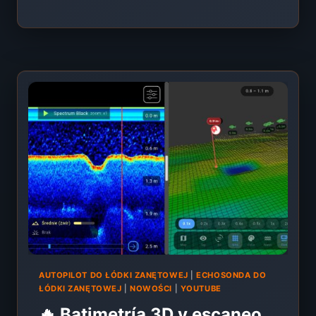
PARA
BARCO
CEBADOR
–
RANKING
2026
[EXTREME
SONAR
S300,
DEEPER,
LOWRANCE,
BATIMETRÍA
3D]
AUTOPILOT DO ŁÓDKI ZANĘTOWEJ
|
ECHOSONDA DO
ŁÓDKI ZANĘTOWEJ
|
NOWOŚCI
|
YOUTUBE
🔥 Batimetría 3D y escaneo