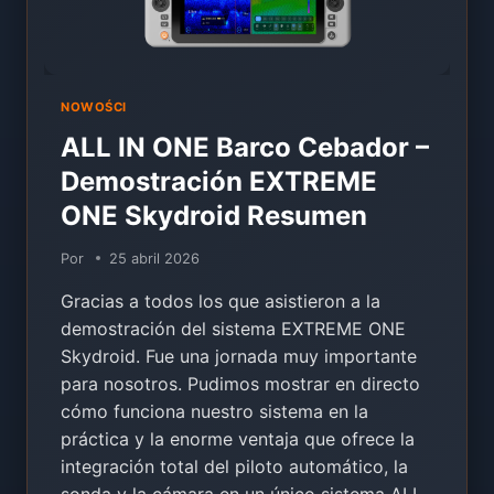
SONDA
+
MULTI-
CÁMARA
+
NOWOŚCI
OFFLINE
ALL IN ONE Barco Cebador –
PRIVADO]
Demostración EXTREME
ONE Skydroid Resumen
Por
25 abril 2026
Gracias a todos los que asistieron a la
demostración del sistema EXTREME ONE
Skydroid. Fue una jornada muy importante
para nosotros. Pudimos mostrar en directo
cómo funciona nuestro sistema en la
práctica y la enorme ventaja que ofrece la
integración total del piloto automático, la
sonda y la cámara en un único sistema ALL