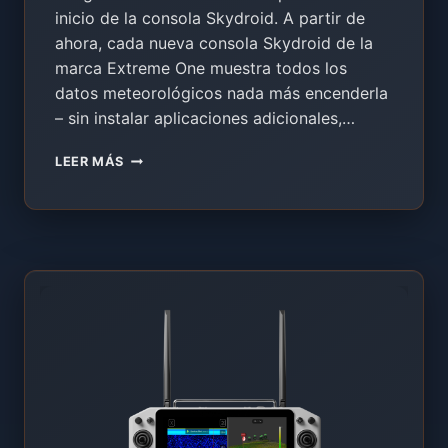
inicio de la consola Skydroid. A partir de
ahora, cada nueva consola Skydroid de la
marca Extreme One muestra todos los
datos meteorológicos nada más encenderla
– sin instalar aplicaciones adicionales,…
ESTACIÓN
LEER MÁS
METEOROLÓGICA
EN
LA
PANTALLA
DE
INICIO
DEL
SKYDROID
–
NOVEDAD
EN
EL
SISTEMA