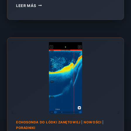
AUTOPILOTO
LEER MÁS
PARA
BARCO
CEBADOR
–
GUÍA
2026
[GPS,
EXTREME
SKYDROID,
ALL
IN
ONE]
ECHOSONDA DO ŁÓDKI ZANĘTOWEJ
|
NOWOŚCI
|
PORADNIKI