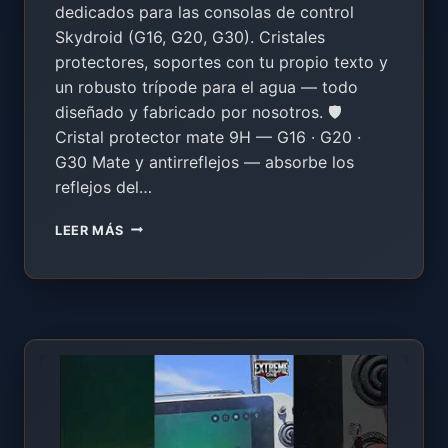
dedicados para las consolas de control
Skydroid (G16, G20, G30). Cristales
protectores, soportes con tu propio texto y
un robusto trípode para el agua — todo
diseñado y fabricado por nosotros. 🛡️
Cristal protector mate 9H — G16 · G20 ·
G30 Mate y antirreflejos — absorbe los
reflejos del…
NOVEDAD:
LEER MÁS
ACCESORIOS
PARA
CONSOLAS
SKYDROID
—
CRISTAL
9H,
SOPORTES
CON
TU