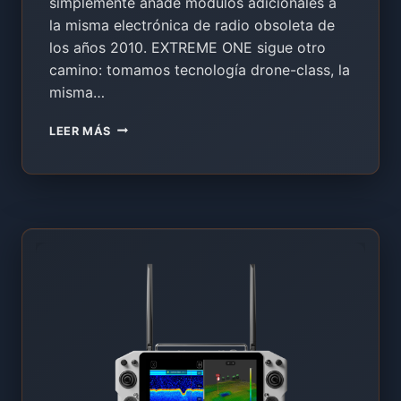
simplemente añade módulos adicionales a
la misma electrónica de radio obsoleta de
los años 2010. EXTREME ONE sigue otro
camino: tomamos tecnología drone-class, la
misma…
ALL
LEER MÁS
IN
ONE
BARCO
CEBADOR
2026
–
LÍDER
DEL
MERCADO
[DRONE-
CLASS
SKYDROID
+
IA