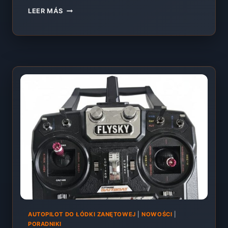
ALL
LEER MÁS
IN
ONE
BARCO
CEBADOR
–
AUTOPILOTO
+
SONDA
+
CÁMARA
EN
UN
SISTEMA
[EXTREME
ONE
2026]
AUTOPILOT DO ŁÓDKI ZANĘTOWEJ
|
NOWOŚCI
|
PORADNIKI