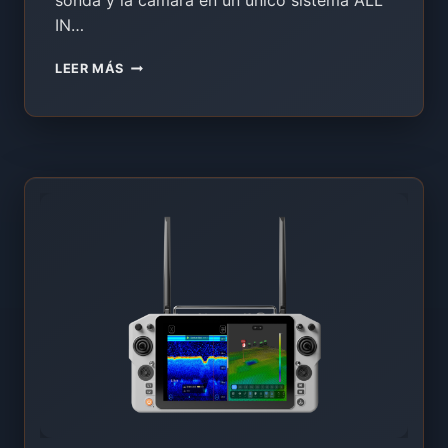
IN…
ALL
LEER MÁS
IN
ONE
BARCO
CEBADOR
–
DEMOSTRACIÓN
EXTREME
ONE
SKYDROID
RESUMEN