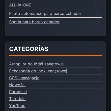
ALL-in-ONE
(10)
Piloto automático para barco cebador
(2)
Sonda para barco cebador
(2)
CATEGORÍAS
Autopilot do łódki zanętowej
Echosonda do łódki zanętowej
GPS i nawigacja
Nowości
Poradniki
Tutoriale
YouTube