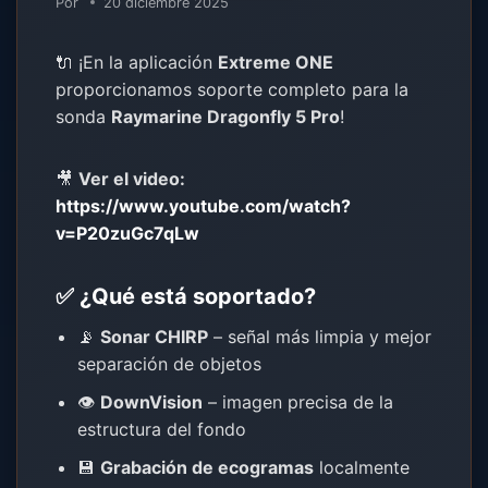
Por
20 diciembre 2025
🔌 ¡En la aplicación
Extreme ONE
proporcionamos soporte completo para la
sonda
Raymarine Dragonfly 5 Pro
!
🎥
Ver el video:
https://www.youtube.com/watch?
v=P20zuGc7qLw
✅ ¿Qué está soportado?
📡
Sonar CHIRP
– señal más limpia y mejor
separación de objetos
👁️
DownVision
– imagen precisa de la
estructura del fondo
💾
Grabación de ecogramas
localmente