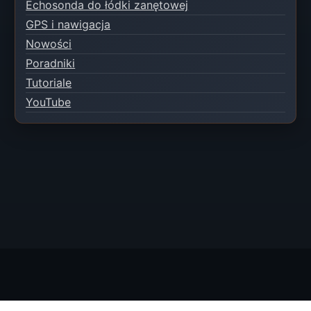
Echosonda do łódki zanętowej
GPS i nawigacja
Nowości
Poradniki
Tutoriale
YouTube
© 2026 EXTREME-BAITBOAT Piotr Kaczmarczyk