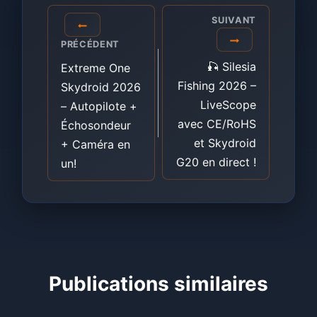
Navigation
SUIVANT
de
PRÉCÉDENT
l’article
🎣 Silesia
Extreme One
Fishing 2026 –
Skydroid 2026
LiveScope
– Autopilote +
avec CE/RoHS
Échosondeur
et Skydroid
+ Caméra en
G20 en direct !
un!
Publications similaires