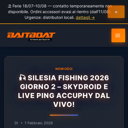
al
⛱️ Ferie 18/07–10/08 — contatto temporaneamente non
contenuto
×
disponibile. Ordini accessori evasi al rientro (dall'11/08).
Urgenze: distributori locali.
dettagli →
NOWOŚCI
🎣 SILESIA FISHING 2026
GIORNO 2 – SKYDROID E
LIVE PING ACCUPHY DAL
VIVO!
Di
1 Febbraio 2026