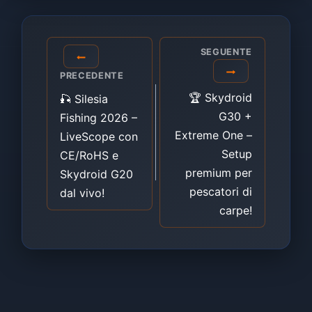
Navigazione
SEGUENTE
articoli
PRECEDENTE
🏆 Skydroid
🎣 Silesia
G30 +
Fishing 2026 –
Extreme One –
LiveScope con
Setup
CE/RoHS e
premium per
Skydroid G20
pescatori di
dal vivo!
carpe!