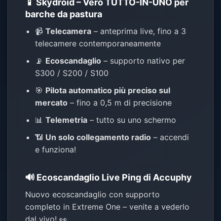
📱 Skydroid – Vero TUTTO-IN-UNO per
barche da pastura
📹
Telecamera
– anteprima live, fino a 3
telecamere contemporaneamente
📡
Ecoscandaglio
– supporto nativo per
S300 / S200 / S100
🎯
Pilota automatico più preciso sul
mercato
– fino a 0,5 m di precisione
📊
Telemetria
– tutto su uno schermo
📶
Un solo collegamento radio
– accendi
e funziona!
🔊 Ecoscandaglio Live Ping di Accuphy
Nuovo ecoscandaglio con supporto
completo in Extreme One – venite a vederlo
dal vivo! 👀