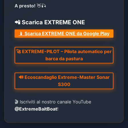
A presto!
👋🎣
📲 Scarica EXTREME ONE
📱 Scarica EXTREME ONE da Google Play
🚀 EXTREME-PILOT – Pilota automatico per
barca da pastura
🔊 Ecoscandaglio Extreme-Master Sonar
S300
🎬 Iscriviti al nostro canale YouTube
@ExtremeBaitBoat
!