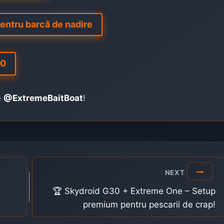
entru barcă de nadire
00
e
@ExtremeBaitBoat
!
NEXT
🏆 Skydroid G30 + Extreme One – Setup
premium pentru pescarii de crap!