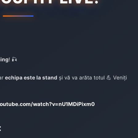
hing
! 🎣
dar
echipa este la stand
și vă va arăta totul 💪 Veniți
youtube.com/watch?v=nU1MDiPixm0
: