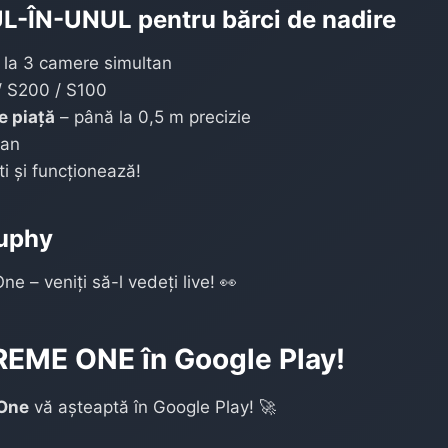
L-ÎN-UNUL pentru bărci de nadire
ă la 3 camere simultan
/ S200 / S100
e piață
– până la 0,5 m precizie
ran
i și funcționează!
cuphy
 – veniți să-l vedeți live! 👀
REME ONE în Google Play!
 One
vă așteaptă în Google Play! 🚀