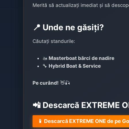
Merită să actualizați imediat și să descoper
📍 Unde ne găsiți?
Căutați standurile:
🚤
Masterboat bărci de nadire
🔧
Hybrid Boat & Service
Pe curând!
👋🎣
📲 Descarcă EXTREME 
📱 Descarcă EXTREME ONE de pe Go