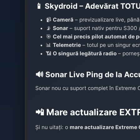
📱 Skydroid – Adevărat TOTU
📹
Cameră
– previzualizare live, pân
📡
Sonar
– suport nativ pentru S300 
🎯
Cel mai precis pilot automat de p
📊
Telemetrie
– totul pe un singur ec
📶
O singură legătură radio
– porneșt
🔊 Sonar Live Ping de la Ac
Sonar nou cu suport complet în Extreme One
📲 Mare actualizare EXT
Și nu uitați: o
mare actualizare Extreme