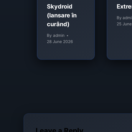
Skydroid
Extr
(lansare în
By
admi
curând)
25 June
By
admin
28 June 2026
Leave a Reply