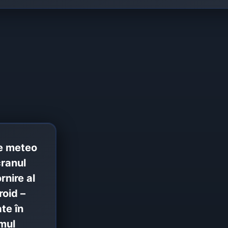
ie meteo
ranul
rnire al
oid –
te în
mul