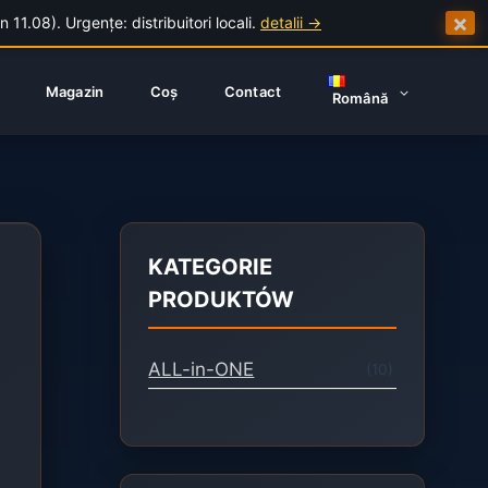
×
1.08). Urgențe: distribuitori locali.
detalii →
Magazin
Coș
Contact
Română
KATEGORIE
PRODUKTÓW
ALL-in-ONE
(10)