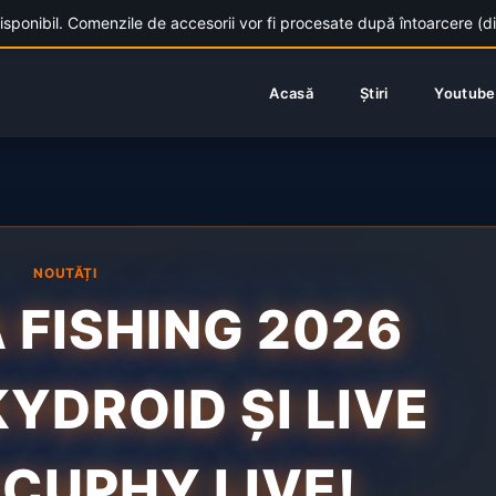
nibil. Comenzile de accesorii vor fi procesate după întoarcere (din 1
Acasă
Știri
Youtube
NOUTĂȚI
A FISHING 2026
KYDROID ȘI LIVE
CCUPHY LIVE!