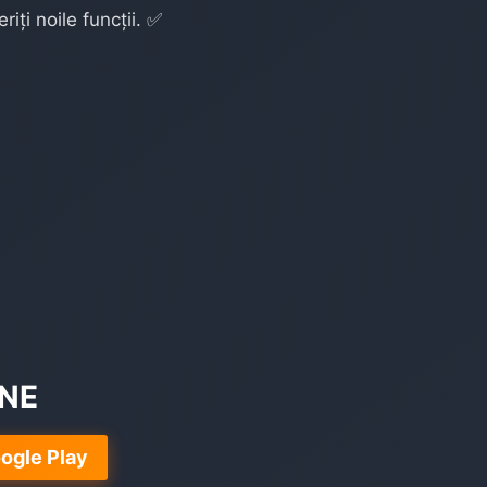
iți noile funcții. ✅
ONE
ogle Play