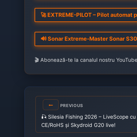
🚀 EXTREME-PILOT – Pilot automat p
🔊 Sonar Extreme-Master Sonar S3
🎬 Abonează-te la canalul nostru YouTub
Post
PREVIOUS
navigation
🎣 Silesia Fishing 2026 – LiveScope cu
CE/RoHS și Skydroid G20 live!