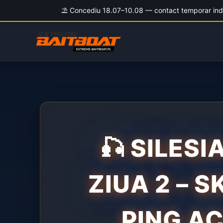
⛱️ Concediu 18.07–10.08 — contact temporar indispo
Skip
to
content
🎣 SILESI
ZIUA 2 – S
PING A