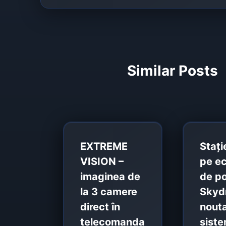
Similar Posts
EXTREME
Staț
VISION –
pe ec
imaginea de
de po
la 3 camere
Skydr
direct în
nouta
telecomanda
siste