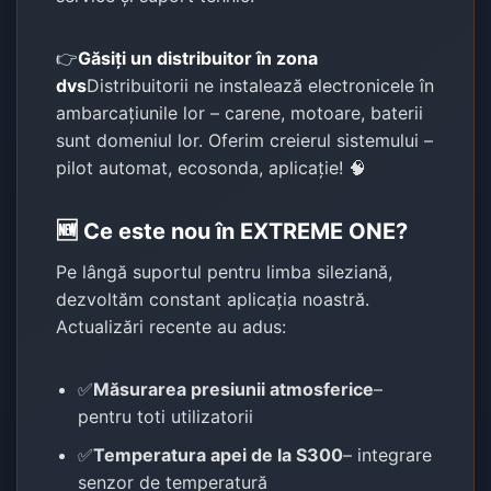
👉
Găsiți un distribuitor în zona
dvs
Distribuitorii ne instalează electronicele în
ambarcațiunile lor – carene, motoare, baterii
sunt domeniul lor. Oferim creierul sistemului –
pilot automat, ecosonda, aplicație! 🧠
🆕 Ce este nou în EXTREME ONE?
Pe lângă suportul pentru limba sileziană,
dezvoltăm constant aplicația noastră.
Actualizări recente au adus:
✅
Măsurarea presiunii atmosferice
–
pentru toti utilizatorii
✅
Temperatura apei de la S300
– integrare
senzor de temperatură