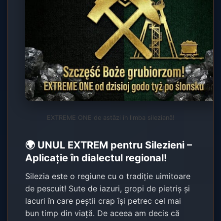
EXTREME ONE de astăzi în limba sileziană!
🌍 UNUL EXTREM pentru Silezieni –
Aplicație în dialectul regional!
Silezia este o regiune cu o tradiție uimitoare
de pescuit! Sute de iazuri, gropi de pietriș și
lacuri în care peștii crap își petrec cel mai
bun timp din viață. De aceea am decis că