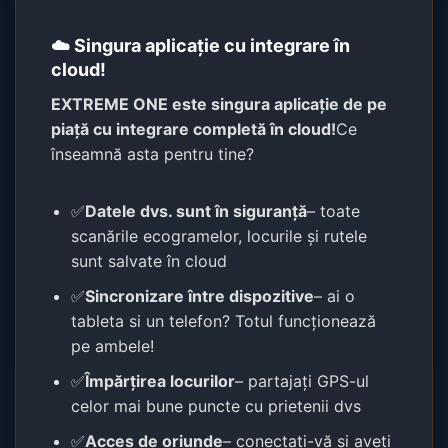
☁️ Singura aplicație cu integrare în
cloud!
EXTREME ONE este singura aplicație de pe
piață cu integrare completă în cloud!
Ce
înseamnă asta pentru tine?
✅
Datele dvs. sunt în siguranță
– toate
scanările ecogramelor, locurile și rutele
sunt salvate în cloud
✅
Sincronizare între dispozitive
– ai o
tableta si un telefon? Totul funcționează
pe ambele!
✅
Împărțirea locurilor
– partajați GPS-ul
celor mai bune puncte cu prietenii dvs
✅
Acces de oriunde
– conectați-vă și aveți