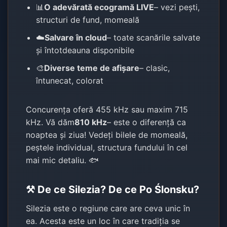
📊
O adevărată ecogramă LIVE
– vezi pești,
structuri de fund, momeală
☁️
Salvare în cloud
– toate scanările salvate
și întotdeauna disponibile
🎨
Diverse teme de afișare
– clasic,
întunecat, colorat
Concurența oferă 455 kHz sau maxim 715
kHz. Vă dăm
810 kHz
– este o diferență ca
noaptea și ziua! Vedeți bilele de momeală,
peștele individual, structura fundului în cel
mai mic detaliu. 🐟
⚒️ De ce Silezia? De ce Po Ślonsku?
Silezia este o regiune care are ceva unic în
ea. Acesta este un loc în care tradiția se