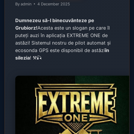
By
admin
4 December 2025
Dumnezeu să-l binecuvânteze pe
Grubiorz!
Acesta este un slogan pe care îl
puteți auzi în aplicația EXTREME ONE de
astăzi! Sistemul nostru de pilot automat și
ecosonda GPS este disponibil de astăzi
în
silezia
! ⚒️🎣