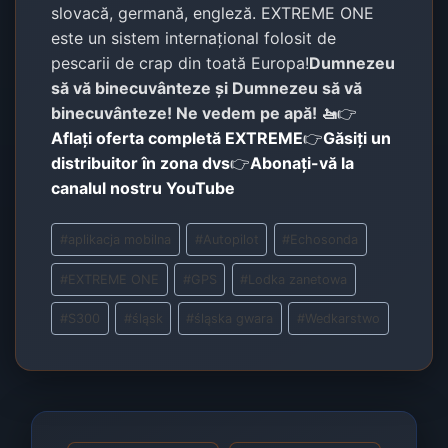
slovacă, germană, engleză. EXTREME ONE
este un sistem internațional folosit de
pescarii de crap din toată Europa!
Dumnezeu
să vă binecuvânteze și Dumnezeu să vă
binecuvânteze! Ne vedem pe apă! 🚤
👉
Aflați oferta completă EXTREME
👉
Găsiți un
distribuitor în zona dvs
👉
Abonați-vă la
canalul nostru YouTube
Post
#
aplikacja mobilna
#
Autopilot
#
Echosonda
Tags:
#
EXTREME ONE
#
GPS
#
Lodka zanetowa
#
S300
#
śląsk
#
śląska gwara
#
Wedkarstwo