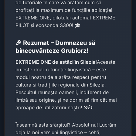
de tutoriale în care vă arătăm cum să
profitați la maximum de funcțiile aplicației
EXTREME ONE, pilotului automat EXTREME
PILOT și ecosonda S300! 🎓
🎉 Rezumat – Dumnezeu să
binecuvânteze Grubiorz!
EXTREME ONE de astăzi în Silezia!
Aceasta
nu este doar o funcție lingvistică – este
modul nostru de a arăta respect pentru
cultura și tradițiile regionale din Silezia.
Pescuitul reunește oamenii, indiferent de
limbă sau origine, și ne dorim să fim cât mai
aproape de utilizatorii noștri! ⚒️🎣
Înseamnă asta sfârșitul? Absolut nu! Lucrăm
deja la noi versiuni lingvistice – cehă,