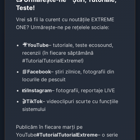
Teste!
Vrei să fii la curent cu noutățile EXTREME
ONE? Urmărește-ne pe rețelele sociale:
🎥
YouTube
– tutoriale, teste ecosound,
recenzii (în fiecare săptămână
#TutorialTutorialExtreme!)
📘
Facebook
– știri zilnice, fotografii din
locurile de pescuit
📸
Instagram
– fotografii, reportaje LIVE
🎬
TikTok
– videoclipuri scurte cu funcțiile
sistemului
Publicăm în fiecare marți pe
YouTube
#TutorialTutorialExtreme
– o serie