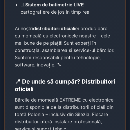
📊
Sistem de batimetrie LIVE
–
cartografiere de jos în timp real
Ai noştri
distribuitori oficiali
ei produc bărci
cu momeală cu electronicele noastre – cele
mai bune de pe piață! Sunt experți în
construcția, asamblarea și service-ul bărcilor.
Suntem responsabili pentru tehnologie,
software, inovație. 🔧
📍 De unde să cumpăr? Distribuitori
oficiali
Bărcile de momeală EXTREME cu electronice
sunt disponibile de la distribuitorii oficiali din
toată Polonia – inclusiv din Silezia! Fiecare
distribuitor oferă instalare profesională,
service și suport tehnic.