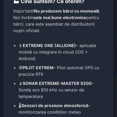
🏭 Cine suntem? Ce oferim?
Important!
Nu producem bărci cu momeală
.
Noi livrăm
cele mai bune electronice
pentru
bărci, care este asamblat de distribuitorii
noștri oficiali:
📱
EXTREME ONE (ALLIONE)
– aplicație
mobilă cu integrare în cloud (iOS +
Android)
🧭
PILOT EXTREM
– Pilot automat GPS cu
precizie RTK
📡
SONAR EXTREME-MASTER S300
–
Sonda eco 810 kHz cu senzor de
temperatura
🌡️
Senzori de presiune atmosferică
–
monitorizarea condițiilor meteo