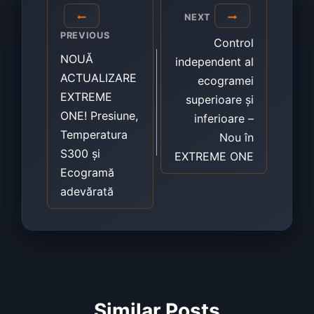
Post
NEXT
navigation
PREVIOUS
Control
NOUĂ
independent al
ACTUALIZARE
ecogramei
EXTREME
superioare și
ONE! Presiune,
inferioare –
Temperatura
Nou în
S300 și
EXTREME ONE
Ecogramă
adevărată
Similar Posts