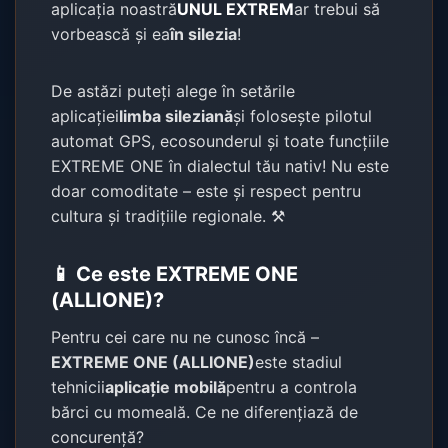
aplicația noastră
UNUL EXTREM
ar trebui să
vorbească și ea
în silezia
!
De astăzi puteți alege în setările
aplicației
limba sileziană
și folosește pilotul
automat GPS, ecosounderul și toate funcțiile
EXTREME ONE în dialectul tău nativ! Nu este
doar comoditate – este și respect pentru
cultura și tradițiile regionale. ⚒️
📱 Ce este EXTREME ONE
(ALLIONE)?
Pentru cei care nu ne cunosc încă –
EXTREME ONE (ALLIONE)
este stadiul
tehnicii
aplicație mobilă
pentru a controla
bărci cu momeală. Ce ne diferențiază de
concurență?