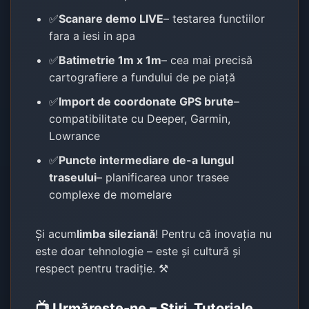
✅
Scanare demo LIVE
– testarea functiilor
fara a iesi in apa
✅
Batimetrie 1m x 1m
– cea mai precisă
cartografiere a fundului de pe piață
✅
Import de coordonate GPS brute
–
compatibilitate cu Deeper, Garmin,
Lowrance
✅
Puncte intermediare de-a lungul
traseului
– planificarea unor trasee
complexe de momelare
Și acum
limba sileziană
! Pentru că inovația nu
este doar tehnologie – este și cultură și
respect pentru tradiție. ⚒️
📺 Urmărește-ne – Știri, Tutoriale,