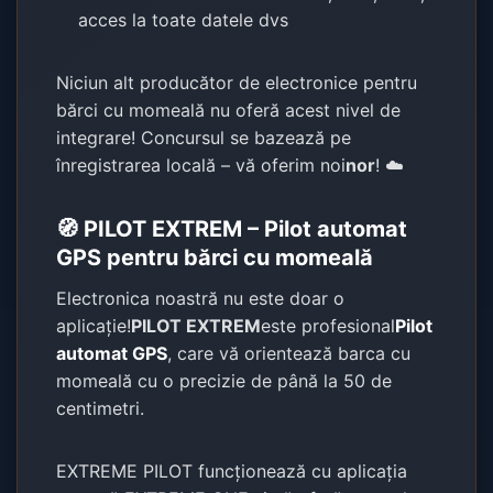
acces la toate datele dvs
Niciun alt producător de electronice pentru
bărci cu momeală nu oferă acest nivel de
integrare! Concursul se bazează pe
înregistrarea locală – vă oferim noi
nor
! ☁️
🧭 PILOT EXTREM – Pilot automat
GPS pentru bărci cu momeală
Electronica noastră nu este doar o
aplicație!
PILOT EXTREM
este profesional
Pilot
automat GPS
, care vă orientează barca cu
momeală cu o precizie de până la 50 de
centimetri.
EXTREME PILOT funcționează cu aplicația