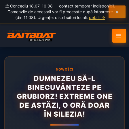
to
⛱️ Concediu 18.07–10.08 — contact temporar indisponibil.
content
×
Comenzile de accesorii vor fi procesate după întoarcere
(din 11.08). Urgențe: distribuitori locali.
detalii →
NOWOŚCI
DUMNEZEU SĂ-L
BINECUVÂNTEZE PE
GRUBIORZ! EXTREME ONE
DE ASTĂZI, O ORĂ DOAR
ÎN SILEZIA!