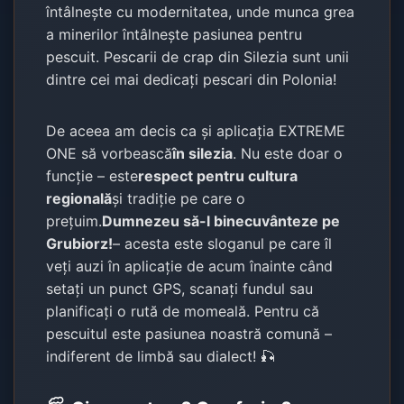
întâlnește cu modernitatea, unde munca grea
a minerilor întâlnește pasiunea pentru
pescuit. Pescarii de crap din Silezia sunt unii
dintre cei mai dedicați pescari din Polonia!
De aceea am decis ca și aplicația EXTREME
ONE să vorbească
în silezia
. Nu este doar o
funcție – este
respect pentru cultura
regională
și tradiție pe care o
prețuim.
Dumnezeu să-l binecuvânteze pe
Grubiorz!
– acesta este sloganul pe care îl
veți auzi în aplicație de acum înainte când
setați un punct GPS, scanați fundul sau
planificați o rută de momeală. Pentru că
pescuitul este pasiunea noastră comună –
indiferent de limbă sau dialect! 🎣