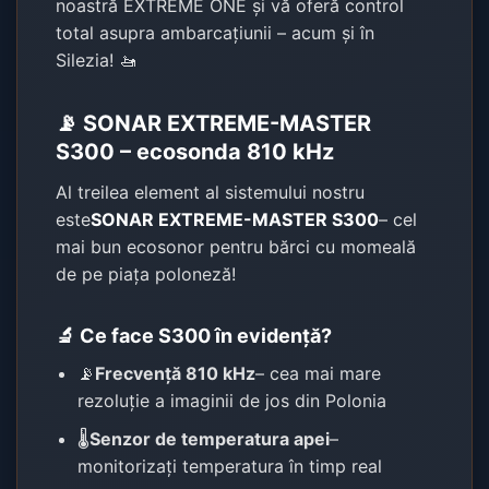
noastră EXTREME ONE și vă oferă control
total asupra ambarcațiunii – acum și în
Silezia! 🚤
📡 SONAR EXTREME-MASTER
S300 – ecosonda 810 kHz
Al treilea element al sistemului nostru
este
SONAR EXTREME-MASTER S300
– cel
mai bun ecosonor pentru bărci cu momeală
de pe piața poloneză!
🔬 Ce face S300 în evidență?
📡
Frecvență 810 kHz
– cea mai mare
rezoluție a imaginii de jos din Polonia
🌡️
Senzor de temperatura apei
–
monitorizați temperatura în timp real