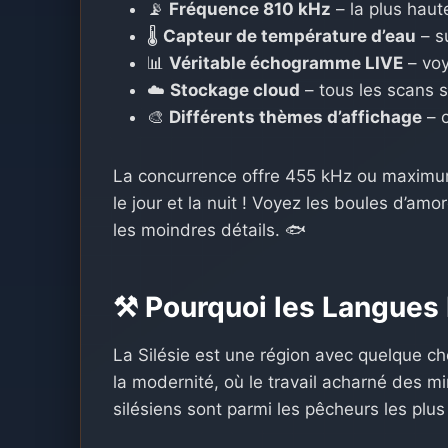
📡
Fréquence 810 kHz
– la plus haut
🌡️
Capteur de température d’eau
– s
📊
Véritable échogramme LIVE
– voy
☁️
Stockage cloud
– tous les scans 
🎨
Différents thèmes d’affichage
– c
La concurrence offre 455 kHz ou maxim
le jour et la nuit ! Voyez les boules d’amo
les moindres détails. 🐟
⚒️ Pourquoi les Langue
La Silésie est une région avec quelque cho
la modernité, où le travail acharné des m
silésiens sont parmi les pêcheurs les plu