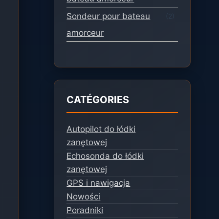
Sondeur pour bateau
(2)
amorceur
CATÉGORIES
Autopilot do łódki
zanętowej
Echosonda do łódki
zanętowej
GPS i nawigacja
Nowości
Poradniki