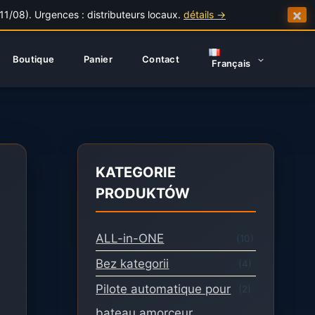
×
/08). Urgences : distributeurs locaux.
détails →
Boutique
Panier
Contact
Français
KATEGORIE
PRODUKTÓW
ALL-in-ONE
(10)
Bez kategorii
(4)
Pilote automatique pour
(2)
bateau amorceur