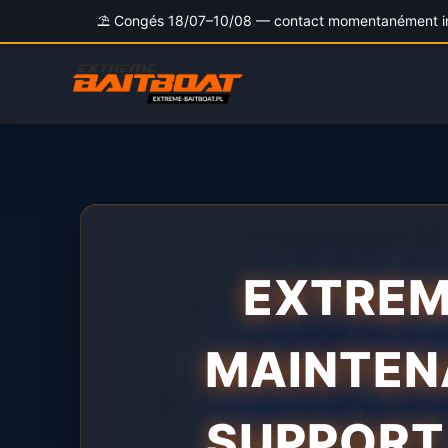
⛱️ Congés 18/07–10/08 — contact momentanément indi
Aller
au
contenu
EXTREM
MAINTENA
SUPPORT