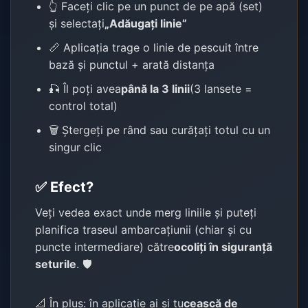
👆 Faceți clic pe un punct de pe apă (set)
și selectați
„Adăugați linie”
📏 Aplicația trage o linie de pescuit între
bază și punctul + arată distanța
🎣 Îl poți avea
până la 3 linii
(3 lansete =
control total)
🗑️ Ștergeți pe rând sau curățați totul cu un
singur clic
✅ Efect?
Veți vedea exact unde merg liniile și puteți
planifica traseul ambarcațiunii (chiar și cu
puncte intermediare) către
ocoliți în siguranță
seturile
. 🛡️
📐 În plus: în aplicație ai și tu
ceașcă de