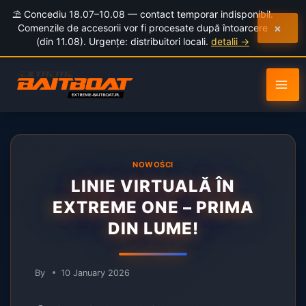
to
⛱️ Concediu 18.07–10.08 — contact temporar indisponibil.
content
×
Comenzile de accesorii vor fi procesate după întoarcere
(din 11.08). Urgențe: distribuitori locali.
detalii →
NOWOŚCI
LINIE VIRTUALĂ ÎN
EXTREME ONE – PRIMA
DIN LUME!
By
10 January 2026