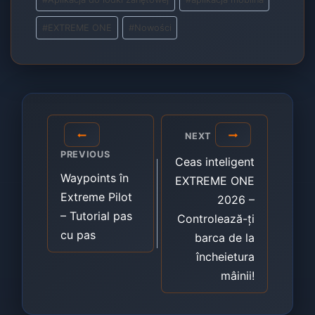
Tags:
#
EXTREME ONE
#
Nowości
Post
NEXT
navigation
PREVIOUS
Ceas inteligent
Waypoints în
EXTREME ONE
Extreme Pilot
2026 –
– Tutorial pas
Controlează-ți
cu pas
barca de la
încheietura
mâinii!