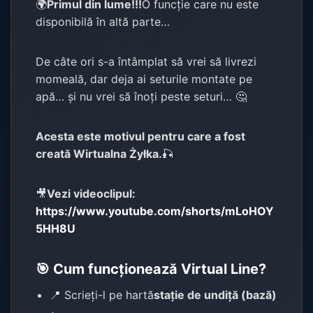
🌍
Primul din lume!!!
O funcție care nu este
disponibilă în altă parte…
De câte ori s-a întâmplat să vrei să livrezi
momeală, dar deja ai seturile montate pe
apă… și nu vrei să înoți peste seturi… 🤔
Acesta este motivul pentru care a fost
creată Wirtualna Żyłka.
🎣
🎥
Vezi videoclipul:
https://www.youtube.com/shorts/mLoHOY
5HH8U
🎯 Cum funcționează Virtual Line?
📍 Scrieți-l pe hartă
stație de undiță (bază)