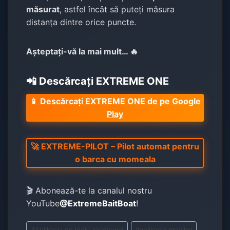
măsurat
, astfel încât să puteți măsura
distanța dintre orice puncte.
Așteptați-vă la mai mult… 🔥
📲 Descărcați EXTREME ONE
📱 Descărcați EXTREME ONE de pe Google
Play
🚀 EXTREME-PILOT – Pilot automat pentru
o barca cu momeala
🎬 Abonează-te la canalul nostru
YouTube
@ExtremeBaitBoat
!
Post
#
Aplikacja do łódki zanętowej
#
aplikacja mobilna