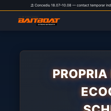
⛱️ Concediu 18.07–10.08 — contact temporar indispo
Skip
to
content
PROPRIA
ECO
SCH