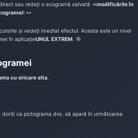
n direct sau redați o ecogramă salvată →
modificările în
ecogramei
! 👀
ulorile și vedeți imediat efectul. Acesta este un nivel
ei în aplicație
UNUL EXTREM
. 🎯
togramei
ma cu oricare alta
.
 doriți ca pictograma dvs. să apară în următoarea