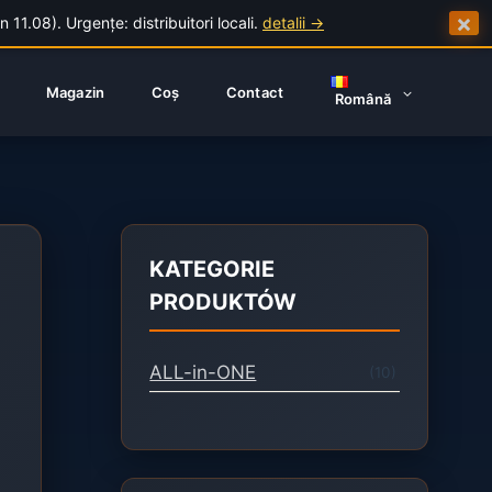
×
1.08). Urgențe: distribuitori locali.
detalii →
Magazin
Coș
Contact
Română
KATEGORIE
PRODUKTÓW
ALL-in-ONE
(10)