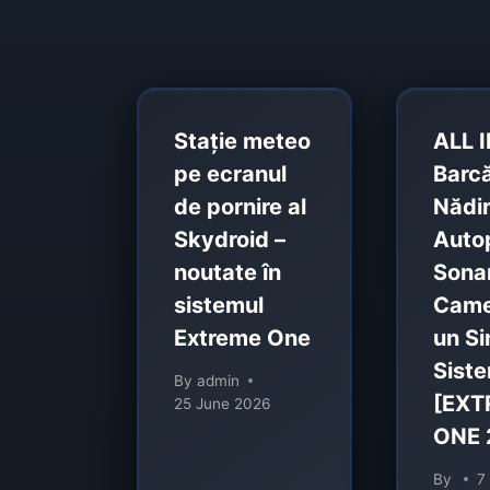
Stație meteo
ALL 
pe ecranul
Barc
de pornire al
Nădir
Skydroid –
Autop
noutate în
Sona
sistemul
Camer
Extreme One
un Si
Sist
By
admin
[EXT
25 June 2026
ONE 
By
7