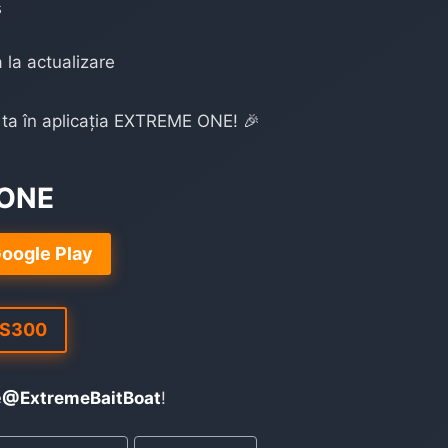
s
a la actualizare
 ta în aplicația EXTREME ONE! 🎉
 ONE
oogle Play
 S300
e
@ExtremeBaitBoat
!