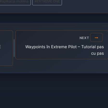
#
aplikacja mobilna
#
EXTREME ONE
NEXT
E
Waypoints în Extreme Pilot – Tutorial pas
cu pas