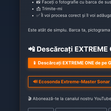
📸 Faceți o fotografie cu barca de su
📩 Trimite-mi
✅ Îl voi procesa corect și îl voi adăug
Este atât de simplu. Barca ta, pictograma
📲 Descărcați EXTREME
📱 Descărcați EXTREME ONE de pe G
🔊 Ecosonda Extreme-Master Sonar
🎬 Abonează-te la canalul nostru YouTub
Post