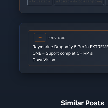
#
Aktualizacja
#
Aplikacja do łódki zanętowej
Tags:
Post
PREVIOUS
navigation
Raymarine Dragonfly 5 Pro în EXTREM
ONE – Suport complet CHIRP și
DownVision
Similar Posts