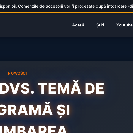
nibil. Comenzile de accesorii vor fi procesate după întoarcere (din 1
Acasă
Știri
Youtube
NOWOŚCI
 DVS. TEMĂ DE
GRAMĂ ȘI
IMBAREA