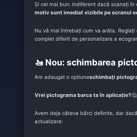
Și cel mai bun: indiferent dacă scanați î
motiv sunt imediat vizibile pe ecranul 
Nu vă mai întrebați cum va arăta. Reglați c
complet diferit de personalizare a ecogram
🚤 Nou: schimbarea pic
Am adaugat o optiune
schimbați pictogra
Vrei pictograma barca ta în aplicație?
🤔
Avem deja câteva bărci definite, dar dacă
actualizare: