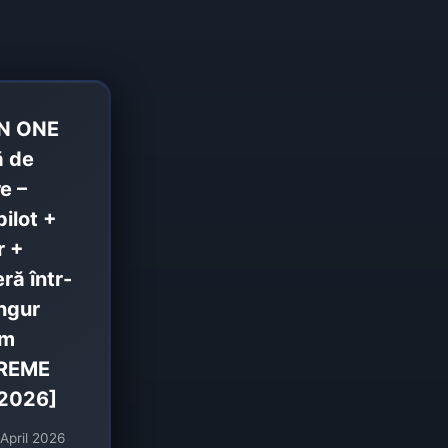
IN ONE
ă de
e –
ilot +
r +
ă într-
ngur
em
REME
2026]
 April 2026