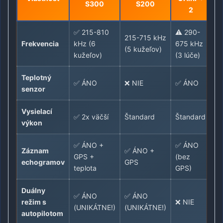
S300
S200
2
✅ 215-810
⚠️ 290-
215-715 kHz
Frekvencia
kHz (6
675 kHz
(5 kužeľov)
kužeľov)
(3 lúče)
Teplotný
✅ ÁNO
❌ NIE
✅ ÁNO
senzor
Vysielací
✅ 2x väčší
Štandard
Štandard
výkon
✅ ÁNO +
✅ ÁNO
Záznam
✅ ÁNO +
GPS +
(bez
echogramov
GPS
teplota
GPS)
Duálny
✅ ÁNO
✅ ÁNO
režim s
❌ NIE
(UNIKÁTNE!)
(UNIKÁTNE!)
autopilotom