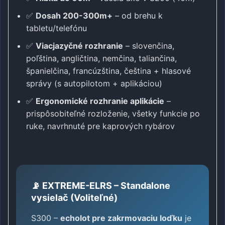
✅
Dosah 200-300m+
– od brehu k
tabletu/telefónu
✅
Viacjazyčné rozhranie
– slovenčina,
poľština, angličtina, nemčina, taliančina,
španielčina, francúzština, čeština + hlasové
správy (s autopilotom + aplikáciou)
✅
Ergonomické rozhranie aplikácie
–
prispôsobiteľné rozloženie, všetky funkcie po
ruke, navrhnuté pre kaprových rybárov
📡 EXTREME-ELRS – Standalone
vysielač (Voliteľné)
S300 –
echolot pre zakrmovaciu loďku
je