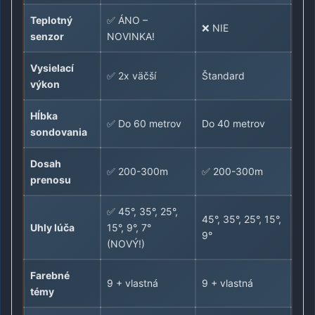
Teplotný
✅ ÁNO –
❌ NIE
senzor
NOVINKA!
Vysielací
✅ 2x väčší
Štandard
výkon
Hĺbka
✅ Do 60 metrov
Do 40 metrov
sondovania
Dosah
✅ 200-300m
✅ 200-300m
prenosu
✅ 45°, 35°, 25°,
45°, 35°, 25°, 15°,
Uhly lúča
15°, 9°, 7°
9°
(NOVÝ!)
Farebné
9 + vlastná
9 + vlastná
témy