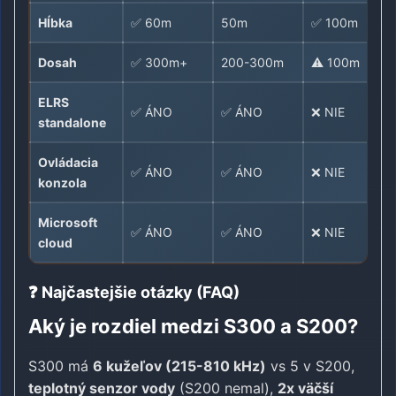
Hĺbka
✅ 60m
50m
✅ 100m
Dosah
✅ 300m+
200-300m
⚠️ 100m
ELRS
✅ ÁNO
✅ ÁNO
❌ NIE
standalone
Ovládacia
✅ ÁNO
✅ ÁNO
❌ NIE
konzola
Microsoft
✅ ÁNO
✅ ÁNO
❌ NIE
cloud
❓ Najčastejšie otázky (FAQ)
Aký je rozdiel medzi S300 a S200?
S300 má
6 kužeľov (215-810 kHz)
vs 5 v S200,
teplotný senzor vody
(S200 nemal),
2x väčší