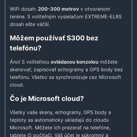
WiFi dosah:
200-300 metrov
v otvorenom
teréne. S voliteľným vysielačom EXTREME-ELRS
dosah ešte väčší.
Môžem používať S300 bez
telefónu?
Áno! S voliteľnou
ovládacou konzolou
môžete
skenovať, zapisovať echogramy a GPS body bez
telefónu. Všetko sa synchronizuje cez Microsoft
cloud.
Čo je Microsoft cloud?
Všetky vaše skeny, echogramy, GPS body a
teploty sa automaticky ukladajú do cloudu
Microsoft. Môžete ich prezerať na telefóne,
tablete či počítači. Váš účet je súkromný a