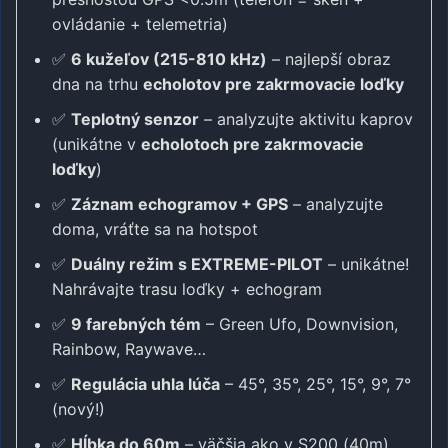
ovládanie + telemetria)
✅
6 kužeľov (215-810 kHz)
– najlepší obraz
dna na trhu
echolotov pre zakrmovacie loďky
✅
Teplotný senzor
– analyzujte aktivitu kaprov
(unikátne v
echolotoch pre zakrmovacie
loďky
)
✅
Záznam echogramov + GPS
– analyzujte
doma, vráťte sa na hotspot
✅
Duálny režim s EXTREME-PILOT
– unikátne!
Nahrávajte trasu loďky + echogram
✅
9 farebných tém
– Green Ufo, Downvision,
Rainbow, Raywave…
✅
Regulácia uhla lúča
– 45°, 35°, 25°, 15°, 9°, 7°
(nový!)
✅
Hĺbka do 60m
– väčšia ako v S200 (40m)