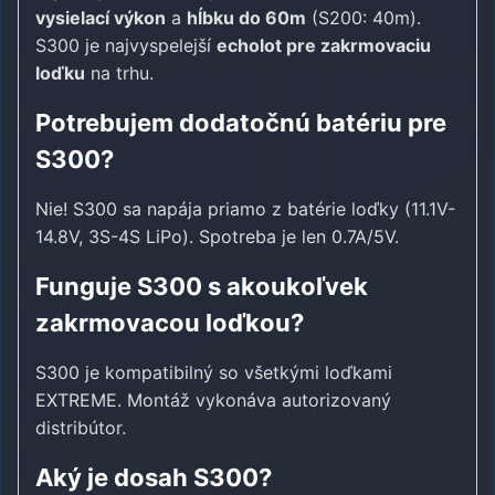
vysielací výkon
a
hĺbku do 60m
(S200: 40m).
S300 je najvyspelejší
echolot pre zakrmovaciu
loďku
na trhu.
Potrebujem dodatočnú batériu pre
S300?
Nie! S300 sa napája priamo z batérie loďky (11.1V-
14.8V, 3S-4S LiPo). Spotreba je len 0.7A/5V.
Funguje S300 s akoukoľvek
zakrmovacou loďkou?
S300 je kompatibilný so všetkými loďkami
EXTREME. Montáž vykonáva autorizovaný
distribútor.
Aký je dosah S300?