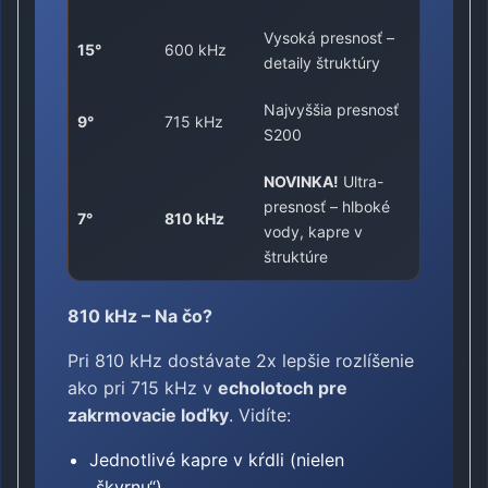
Vysoká presnosť –
15°
600 kHz
detaily štruktúry
Najvyššia presnosť
9°
715 kHz
S200
NOVINKA!
Ultra-
presnosť – hlboké
7°
810 kHz
vody, kapre v
štruktúre
810 kHz – Na čo?
Pri 810 kHz dostávate 2x lepšie rozlíšenie
ako pri 715 kHz v
echolotoch pre
zakrmovacie loďky
. Vidíte:
Jednotlivé kapre v kŕdli (nielen
„škvrnu“)