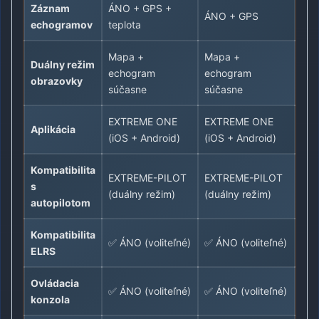
Záznam
ÁNO + GPS +
ÁNO + GPS
echogramov
teplota
Mapa +
Mapa +
Duálny režim
echogram
echogram
obrazovky
súčasne
súčasne
EXTREME ONE
EXTREME ONE
Aplikácia
(iOS + Android)
(iOS + Android)
Kompatibilita
EXTREME-PILOT
EXTREME-PILOT
s
(duálny režim)
(duálny režim)
autopilotom
Kompatibilita
✅ ÁNO (voliteľné)
✅ ÁNO (voliteľné)
ELRS
Ovládacia
✅ ÁNO (voliteľné)
✅ ÁNO (voliteľné)
konzola