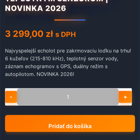
NOVINKA 2026
3 299,00
zł
s DPH
Najvyspelejší echolot pre zakrmovaciu loďku na trhu!
6 kužeľov (215-810 kHz), teplotný senzor vody,
záznam echogramov s GPS, duálny režim s
autopilotom. NOVINKA 2026!
množstvo
EXTREME-
MASTER
SONAR
Pridať do košíka
S300