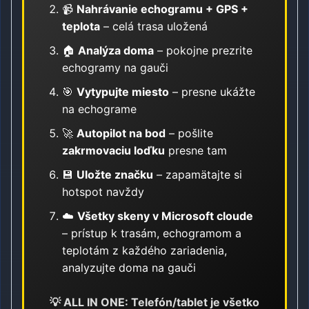
📹
Nahrávanie echogramu + GPS +
teplota
– celá trasa uložená
🏠
Analýza doma
– pokojne prezrite
echogramy na gauči
🎯
Vytypujte miesto
– presne ukážte
na echograme
🚀
Autopilot na bod
– pošlite
zakrmovaciu loďku
presne tam
💾
Uložte značku
– zapamätajte si
hotspot navždy
☁️
Všetky skeny v Microsoft cloude
– prístup k trasám, echogramom a
teplotám z každého zariadenia,
analyzujte doma na gauči
💡 ALL IN ONE: Telefón/tablet je všetko