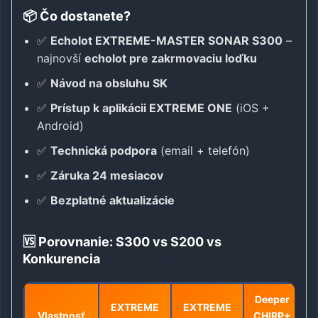
📦 Čo dostanete?
✅
Echolot EXTREME-MASTER SONAR S300
–
najnovší
echolot pre zakrmovaciu loďku
✅
Návod na obsluhu SK
✅
Prístup k aplikácii EXTREME ONE
(iOS +
Android)
✅
Technická podpora
(email + telefón)
✅
Záruka 24 mesiacov
✅
Bezplatné aktualizácie
🆚 Porovnanie: S300 vs S200 vs
Konkurencia
Deeper
EXTREME
EXTREME
Vlastnosť
CHIRP+