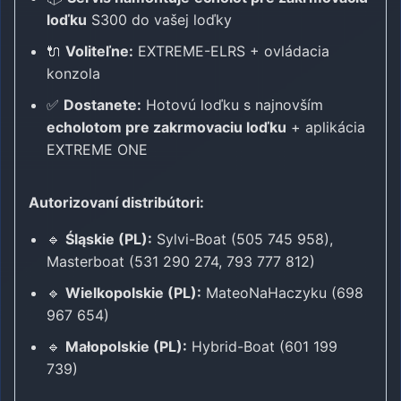
loďku
S300 do vašej loďky
🔌
Voliteľne:
EXTREME-ELRS + ovládacia
konzola
✅
Dostanete:
Hotovú loďku s najnovším
echolotom pre zakrmovaciu loďku
+ aplikácia
EXTREME ONE
Autorizovaní distribútori:
🔹
Śląskie (PL):
Sylvi-Boat (505 745 958),
Masterboat (531 290 274, 793 777 812)
🔹
Wielkopolskie (PL):
MateoNaHaczyku (698
967 654)
🔹
Małopolskie (PL):
Hybrid-Boat (601 199
739)