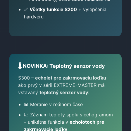
✅
Všetky funkcie S200
+ vylepšenia
hardvéru
🌡️ NOVINKA: Teplotný senzor vody
S300 –
echolot pre zakrmovaciu loďku
ako prvý v sérii EXTREME-MASTER má
vstavaný
teplotný senzor vody
:
📊 Meranie v reálnom čase
📈 Záznam teploty spolu s echogramom
– unikátna funkcia v
echolotoch pre
zakrmovacie loďky