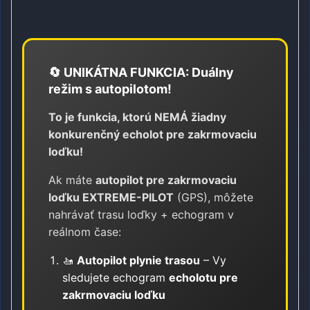
🔄 UNIKÁTNA FUNKCIA: Duálny
režim s autopilotom!
To je funkcia, ktorú NEMÁ žiadny
konkurenčný echolot pre zakrmovaciu
loďku!
Ak máte
autopilot pre zakrmovaciu
loďku EXTREME-PILOT
(GPS), môžete
nahrávať trasu loďky + echogram v
reálnom čase:
🚤
Autopilot plynie trasou
– Vy
sledujete echogram
echolotu pre
zakrmovaciu loďku