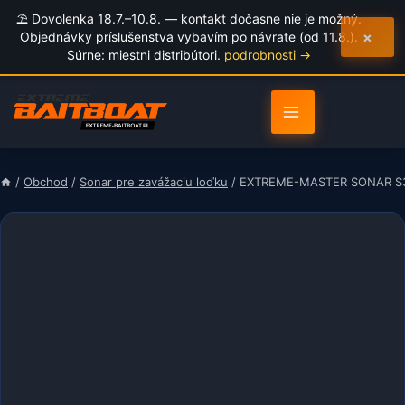
to
⛱️ Dovolenka 18.7.–10.8. — kontakt dočasne nie je možný.
content
×
Objednávky príslušenstva vybavím po návrate (od 11.8.).
Súrne: miestni distribútori.
podrobnosti →
/
Obchod
/
Sonar pre zavážaciu loďku
/
EXTREME-MASTER SONAR S300