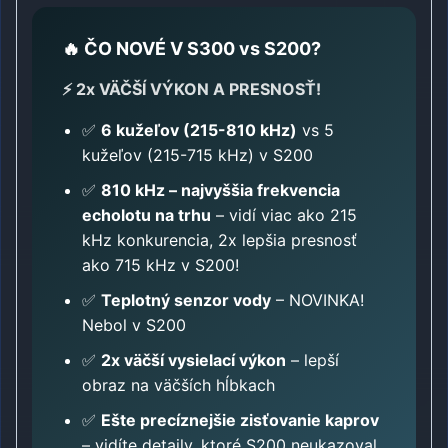
🔥 ČO NOVÉ V S300 vs S200?
⚡ 2x VÄČŠÍ VÝKON A PRESNOSŤ!
✅
6 kužeľov (215-810 kHz)
vs 5
kužeľov (215-715 kHz) v S200
✅
810 kHz – najvyššia
frekvencia
echolotu
na trhu
– vidí viac ako 215
kHz konkurencia, 2x lepšia presnosť
ako 715 kHz v S200!
✅
Teplotný senzor vody
– NOVINKA!
Nebol v S200
✅
2x väčší vysielací výkon
– lepší
obraz na väčších hĺbkach
✅
Ešte precíznejšie zisťovanie kaprov
– vidíte detaily, ktoré S200 neukazoval