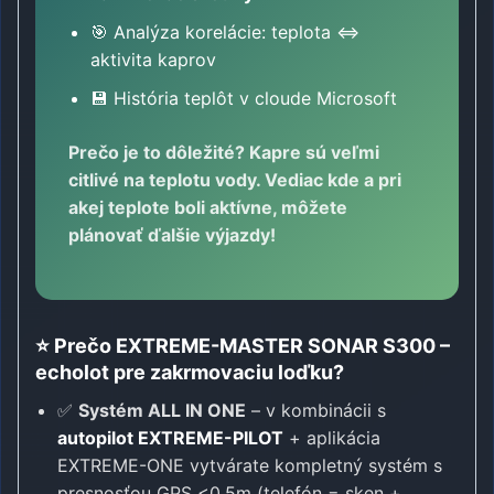
🎯 Analýza korelácie: teplota ⇔
aktivita kaprov
💾 História teplôt v cloude Microsoft
Prečo je to dôležité?
Kapre sú veľmi
citlivé na teplotu vody. Vediac kde a pri
akej teplote boli aktívne, môžete
plánovať ďalšie výjazdy!
⭐ Prečo EXTREME-MASTER SONAR S300 –
echolot pre zakrmovaciu loďku?
✅
Systém ALL IN ONE
– v kombinácii s
autopilot EXTREME-PILOT
+ aplikácia
EXTREME-ONE vytvárate kompletný systém s
presnosťou GPS <0.5m (telefón = sken +