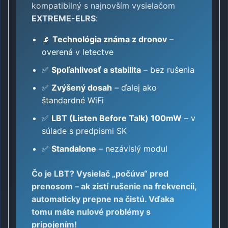
kompatibilný s najnovším vysielačom
EXTREME-ELRS
:
📡
Technológia známa z dronov
–
overená v letectve
✅
Spoľahlivosť a stabilita
– bez rušenia
✅
Zvýšený dosah
– ďalej ako
štandardné WiFi
✅
LBT (Listen Before Talk) 100mW
– v
súlade s predpismi SK
✅
Standalone
– nezávislý modul
Čo je LBT?
Vysielač „počúva“ pred
prenosom – ak zistí rušenie na frekvencii,
automaticky prepne na čistú. Vďaka
tomu máte
nulové problémy s
pripojením
!