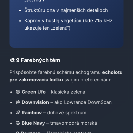
Štruktúru dna v najmenších detailoch
Kaprov v hustej vegetácii (kde 715 kHz
ukazuje len „zelenú“)
🎨 9 Farebných tém
Prispôsobte farebnú schému echogramu
echolotu
pre zakrmovaciu loďku
svojim preferenciám:
🟢
Green Ufo
– klasická zelená
🔵
Downvision
– ako Lowrance DownScan
🌈
Rainbow
– dúhové spektrum
🔵
Blue Navy
– tmavomodrá morská