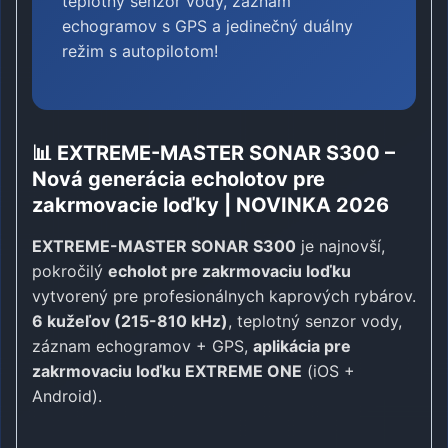
teplotný senzor vody, záznam
echogramov s GPS a jedinečný duálny
režim s autopilotom!
📊 EXTREME-MASTER SONAR S300 –
Nová generácia echolotov pre
zakrmovacie loďky | NOVINKA 2026
EXTREME-MASTER SONAR S300
je najnovší,
pokročilý
echolot pre zakrmovaciu loďku
vytvorený pre profesionálnych kaprových rybárov.
6 kužeľov (215-810 kHz)
, teplotný senzor vody,
záznam echogramov + GPS,
aplikácia pre
zakrmovaciu loďku EXTREME ONE
(iOS +
Android).