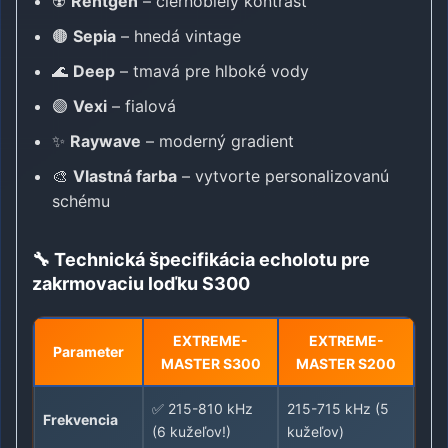
☢️
Rentgen
– čiernobiely kontrast
🟤
Sepia
– hnedá vintage
🌊
Deep
– tmavá pre hlboké vody
🟣
Vexi
– fialová
✨
Raywave
– moderný gradient
🎨
Vlastná farba
– vytvorte personalizovanú
schému
🔧 Technická špecifikácia echolotu pre
zakrmovaciu loďku S300
EXTREME-
EXTREME-
Parameter
MASTER S300
MASTER S200
✅ 215-810 kHz
215-715 kHz (5
Frekvencia
(6 kužeľov!)
kužeľov)