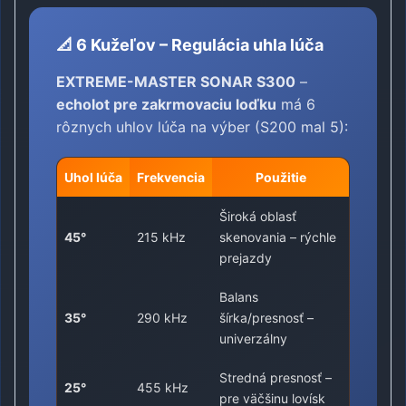
📐 6 Kužeľov – Regulácia uhla lúča
EXTREME-MASTER SONAR S300
–
echolot pre zakrmovaciu loďku
má 6
rôznych uhlov lúča na výber (S200 mal 5):
Uhol lúča
Frekvencia
Použitie
Široká oblasť
45°
215 kHz
skenovania – rýchle
prejazdy
Balans
35°
290 kHz
šírka/presnosť –
univerzálny
Stredná presnosť –
25°
455 kHz
pre väčšinu lovísk