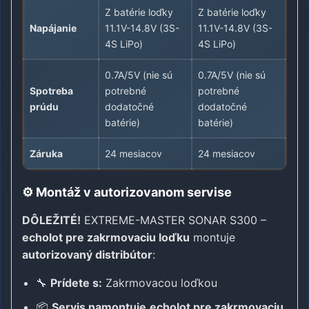
Z batérie loďky
Z batérie loďky
Napájanie
11.1V-14.8V (3S-
11.1V-14.8V (3S-
4S LiPo)
4S LiPo)
0.7A/5V (nie sú
0.7A/5V (nie sú
Spotreba
potrebné
potrebné
prúdu
dodatočné
dodatočné
batérie)
batérie)
Záruka
24 mesiacov
24 mesiacov
⚙️ Montáž v autorizovanom servise
DÔLEŽITÉ!
EXTREME-MASTER SONAR S300 –
echolot pre zakrmovaciu loďku
montuje
autorizovaný distribútor
:
🔧
Prídete s:
Zakrmovacou loďkou
📦
Servis namontuje
echolot pre zakrmovaciu