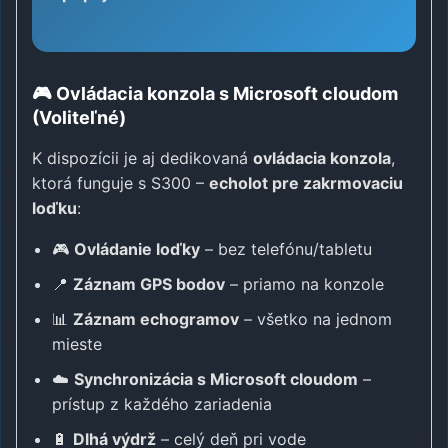
🎮 Ovládacia konzola s Microsoft cloudom
(Voliteľné)
K dispozícii je aj dedikovaná
ovládacia konzola
,
ktorá funguje s S300 –
echolot pre zakrmovaciu
loďku
:
🎮
Ovládanie loďky
– bez telefónu/tabletu
📍
Záznam GPS bodov
– priamo na konzole
📊
Záznam echogramov
– všetko na jednom
mieste
☁️
Synchronizácia s Microsoft cloudom
–
prístup z každého zariadenia
🔋
Dlhá výdrž
– celý deň pri vode