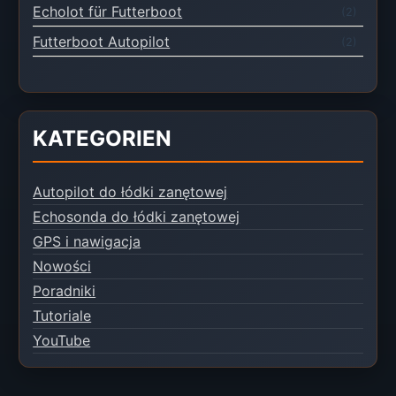
Echolot für Futterboot
(2)
Futterboot Autopilot
(2)
KATEGORIEN
Autopilot do łódki zanętowej
Echosonda do łódki zanętowej
GPS i nawigacja
Nowości
Poradniki
Tutoriale
YouTube