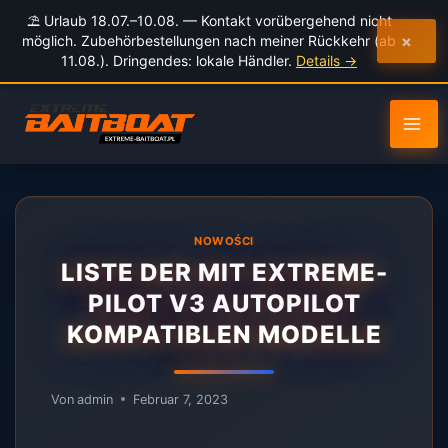
Inhalt
⛱️ Urlaub 18.07.–10.08. — Kontakt vorübergehend nicht
springen
×
möglich. Zubehörbestellungen nach meiner Rückkehr (ab
11.08.). Dringendes: lokale Händler.
Details →
NOWOŚCI
LISTE DER MIT EXTREME-
PILOT V3 AUTOPILOT
KOMPATIBLEN MODELLE
Von
admin
Februar 7, 2023