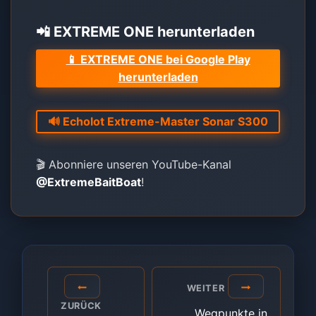
📲 EXTREME ONE herunterladen
📱 EXTREME ONE bei Google Play
herunterladen
🔊 Echolot Extreme-Master Sonar S300
🎬 Abonniere unseren YouTube-Kanal
@ExtremeBaitBoat
!
Beitragsnavigation
WEITER
ZURÜCK
Wegpunkte in