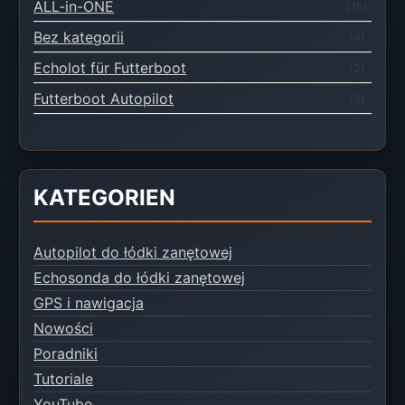
ALL-in-ONE
(10)
Bez kategorii
(4)
Echolot für Futterboot
(2)
Futterboot Autopilot
(2)
KATEGORIEN
Autopilot do łódki zanętowej
Echosonda do łódki zanętowej
GPS i nawigacja
Nowości
Poradniki
Tutoriale
YouTube