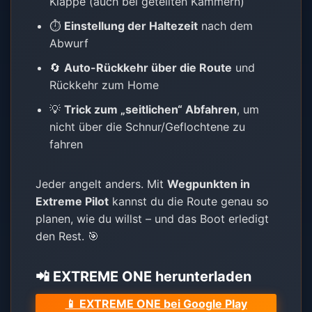
Klappe (auch bei geteilten Kammern)
⏱️
Einstellung der Haltezeit
nach dem
Abwurf
🔄
Auto-Rückkehr über die Route
und
Rückkehr zum Home
💡
Trick zum „seitlichen“ Abfahren
, um
nicht über die Schnur/Geflochtene zu
fahren
Jeder angelt anders. Mit
Wegpunkten in
Extreme Pilot
kannst du die Route genau so
planen, wie du willst – und das Boot erledigt
den Rest. 🎯
📲 EXTREME ONE herunterladen
📱 EXTREME ONE bei Google Play