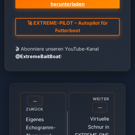
herunterladen
🚀 EXTREME-PILOT – Autopilot für
Futterboot
🎬 Abonniere unseren YouTube-Kanal
@ExtremeBaitBoat
!
Beitragsnavigation
WEITER
ZURÜCK
Virtuelle
Eigenes
Schnur in
Echogramm-