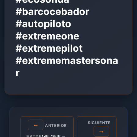
#barcocebador
#autopiloto
#extremeone
#extremepilot
#extrememastersona
r
Navegación
SIGUIENTE
ANTERIOR
de
EXTREME ONE –