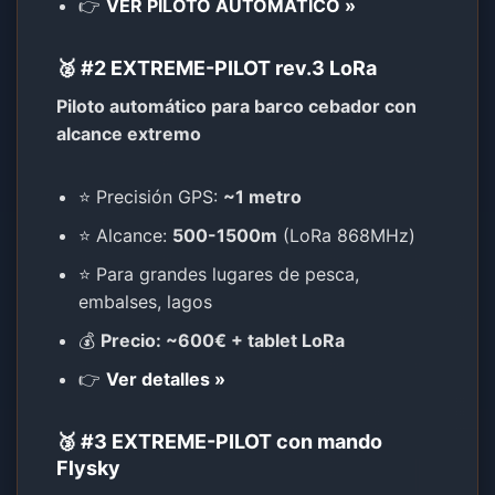
👉
VER PILOTO AUTOMÁTICO »
🥈 #2 EXTREME-PILOT rev.3 LoRa
Piloto automático para barco cebador con
alcance extremo
⭐ Precisión GPS:
~1 metro
⭐ Alcance:
500-1500m
(LoRa 868MHz)
⭐ Para grandes lugares de pesca,
embalses, lagos
💰
Precio: ~600€ + tablet LoRa
👉
Ver detalles »
🥉 #3 EXTREME-PILOT con mando
Flysky