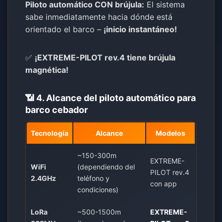
Piloto automático CON brújula:
El sistema
sabe inmediatamente hacia dónde está
orientado el barco –
¡inicio instantáneo!
✅
¡EXTREME-PILOT rev.4 tiene brújula
magnética!
📶 4. Alcance del piloto automático para
barco cebador
Tecnología
Alcance
Modelos
~150-300m
EXTREME-
WiFi
(dependiendo del
PILOT rev.4
2.4GHz
teléfono y
con app
condiciones)
LoRa
~500-1500m
EXTREME-