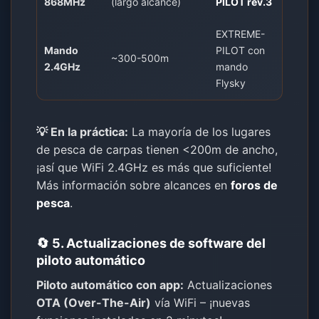
868MHz
(largo alcance)
PILOT rev.3
EXTREME-
Mando
PILOT con
~300-500m
2.4GHz
mando
Flysky
💡 En la práctica:
La mayoría de los lugares
de pesca de carpas tienen <200m de ancho,
¡así que WiFi 2.4GHz es más que suficiente!
Más información sobre alcances en
foros de
pesca
.
🔄 5. Actualizaciones de software del
piloto automático
Piloto automático con app:
Actualizaciones
OTA (Over-The-Air)
vía WiFi – ¡nuevas