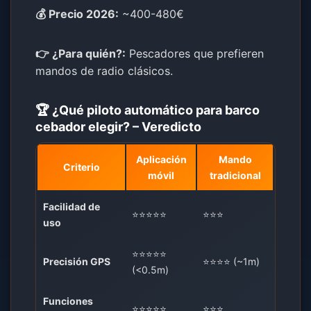
💰 Precio 2026:
~400-480€
👉 ¿Para quién?:
Pescadores que prefieren
mandos de radio clásicos.
🏆 ¿Qué piloto automático para barco
cebador elegir? – Veredicto
Aplicación
Mando
Criterio
móvil
tradicional
Facilidad de
⭐⭐⭐⭐⭐
⭐⭐⭐
uso
⭐⭐⭐⭐⭐
Precisión GPS
⭐⭐⭐⭐ (~1m)
(<0.5m)
Funciones
⭐⭐⭐⭐⭐
⭐⭐⭐