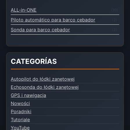
ALL-in-ONE
(10)
Piloto automático para barco cebador
(2)
Sonda para barco cebador
(2)
CATEGORÍAS
Autopilot do łódki zanętowej
Echosonda do łódki zanętowej
GPS i nawigacja
Nowości
Poradniki
Tutoriale
YouTube