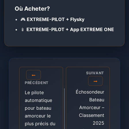
Où Acheter?
🎮
EXTREME-PILOT + Flysky
📱
EXTREME-PILOT + App EXTREME ONE
Navigation
SUIVANT
de
PRÉCÉDENT
l’article
Échosondeur
Le pilote
Bateau
automatique
Amorceur –
pour bateau
Classement
amorceur le
2025
plus précis du