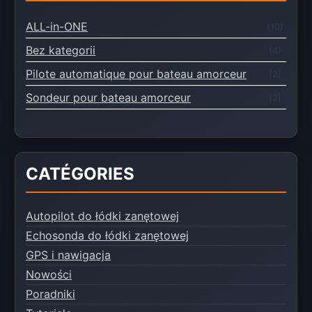
ALL-in-ONE
(10)
Bez kategorii
(4)
Pilote automatique pour bateau amorceur
(2)
Sondeur pour bateau amorceur
(2)
CATÉGORIES
Autopilot do łódki zanętowej
Echosonda do łódki zanętowej
GPS i nawigacja
Nowości
Poradniki