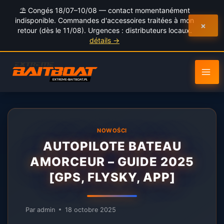
au
⛱️ Congés 18/07–10/08 — contact momentanément
contenu
indisponible. Commandes d'accessoires traitées à mon
×
retour (dès le 11/08). Urgences : distributeurs locaux.
détails →
NOWOŚCI
AUTOPILOTE BATEAU
AMORCEUR – GUIDE 2025
[GPS, FLYSKY, APP]
Par
admin
18 octobre 2025