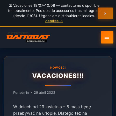
al
⛱️ Vacaciones 18/07–10/08 — contacto no disponible
contenido
temporalmente. Pedidos de accesorios tras mi regreso
×
(desde 11/08). Urgencias: distribuidores locales.
detalles →
NOWOŚCI
VACACIONES!!!
Por
admin
29 abril 2023
W dniach od 29 kwietnia – 8 maja będę
przebywać na urlopie. Dlatego też na