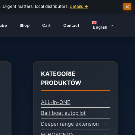
×
 Urgent matters: local distributors.
details →
ube
Shop
Cart
Contact
English
KATEGORIE
PRODUKTÓW
ALL-in-ONE
(10)
Bait boat autopilot
(1)
Deeper range extension
(2)
ECHOSONDA
(4)