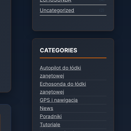
Uncategorized
(2)
CATEGORIES
Autopilot do łódki
zanętowej
Echosonda do łódki
zanętowej
GPS i nawigacja
News
Poradniki
Tutoriale