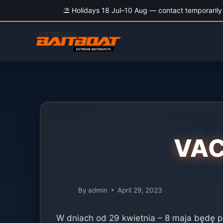
⛱️ Holidays 18 Jul–10 Aug — contact temporarily 
Skip
to
content
VAC
By
admin
April 29, 2023
W dniach od 29 kwietnia – 8 maja będę p