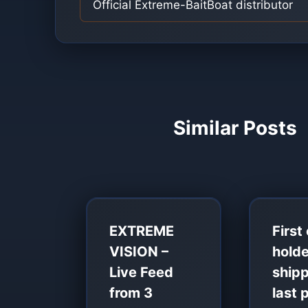
navigation
Official Extreme-BaitBoat distributor
Similar Posts
EXTREME
First
VISION –
hold
Live Feed
ship
from 3
last 