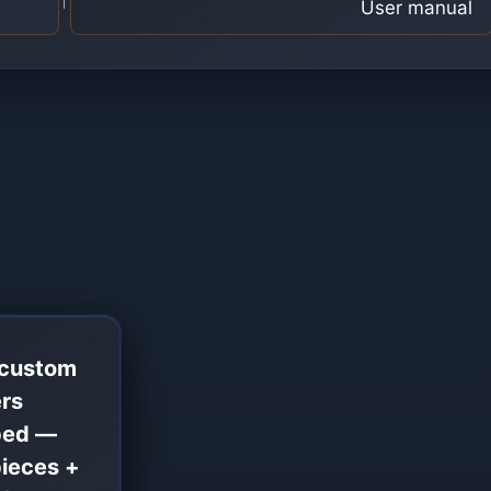
User manual
 custom
ers
ped —
pieces +