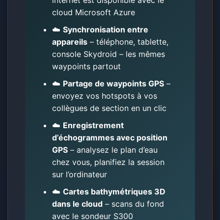
cloud Microsoft Azure
☁️
Synchronisation entre
appareils
– téléphone, tablette,
console Skydroid – les mêmes
waypoints partout
☁️
Partage de waypoints GPS
–
envoyez vos hotspots à vos
collègues de section en un clic
☁️
Enregistrement
d’échogrammes avec position
GPS
– analysez le plan d’eau
chez vous, planifiez la session
sur l’ordinateur
☁️
Cartes bathymétriques 3D
dans le cloud
– scans du fond
avec le sondeur S300