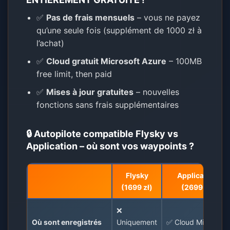
✅
Pas de frais mensuels
– vous ne payez
qu’une seule fois (supplément de 1000 zł à
l’achat)
✅
Cloud gratuit Microsoft Azure
– 100MB
free limit, then paid
✅
Mises à jour gratuites
– nouvelles
fonctions sans frais supplémentaires
🔒 Autopilote compatible Flysky vs
Application – où sont vos waypoints ?
Flysky
Application
(1699 zł)
(2699 zł)
❌
Où sont enregistrés
Uniquement
✅ Cloud Microsoft