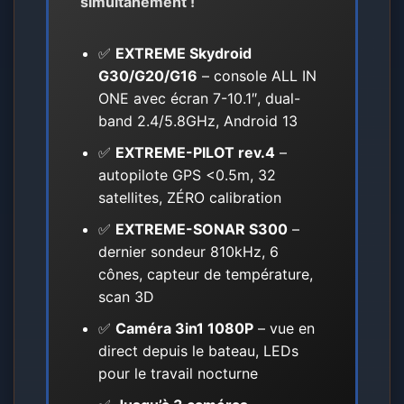
simultanément !
✅
EXTREME Skydroid
G30/G20/G16
– console ALL IN
ONE avec écran 7-10.1″, dual-
band 2.4/5.8GHz, Android 13
✅
EXTREME-PILOT rev.4
–
autopilote GPS <0.5m, 32
satellites, ZÉRO calibration
✅
EXTREME-SONAR S300
–
dernier sondeur 810kHz, 6
cônes, capteur de température,
scan 3D
✅
Caméra 3in1 1080P
– vue en
direct depuis le bateau, LEDs
pour le travail nocturne