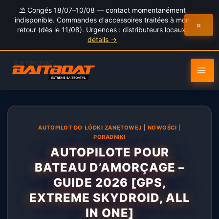
au
⛱️ Congés 18/07–10/08 — contact momentanément
contenu
indisponible. Commandes d'accessoires traitées à mon
×
retour (dès le 11/08). Urgences : distributeurs locaux.
détails →
AUTOPILOT DO ŁÓDKI ZANĘTOWEJ
|
NOWOŚCI
|
PORADNIKI
AUTOPILOTE POUR
BATEAU D’AMORÇAGE –
GUIDE 2026 [GPS,
EXTREME SKYDROID, ALL
IN ONE]