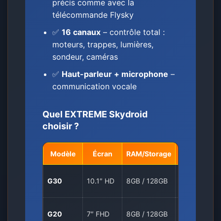
précis comme avec la
télécommande Flysky
✅
16 canaux
– contrôle total :
moteurs, trappes, lumières,
sondeur, caméras
✅
Haut-parleur + microphone
–
communication vocale
Quel EXTREME Skydroid
choisir ?
Modèle
Écran
RAM/Storage
Batterie
20Ah, 4-
G30
10.1″ HD
8GB / 128GB
6h
20Ah, 6-
G20
7″ FHD
8GB / 128GB
8h