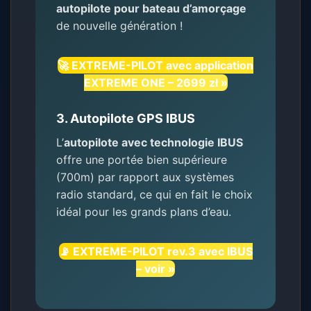
autopilote pour bateau d’amorçage
de nouvelle génération !
🚀 EXTREME-PILOT avec application
EXTREME ONE – 2699 zł »
3. Autopilote GPS IBUS
L’
autopilote avec technologie IBUS
offre une portée bien supérieure
(700m) par rapport aux systèmes
radio standard, ce qui en fait le choix
idéal pour les grands plans d’eau.
📡 EXTREME-PILOT rev.3 avec IBUS
– voir »