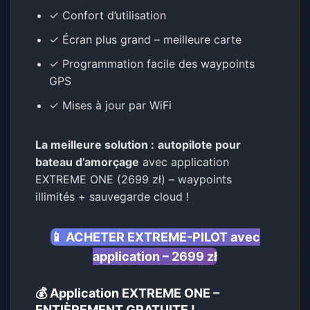
✓ Confort d’utilisation
✓ Écran plus grand – meilleure carte
✓ Programmation facile des waypoints
GPS
✓ Mises à jour par WiFi
La meilleure solution :
autopilote pour
bateau d’amorçage
avec application
EXTREME ONE (2699 zł) – waypoints
illimités + sauvegarde cloud !
📱 ACHETER EXTREME-PILOT avec
application – 2699 zł
💰 Application EXTREME ONE –
ENTIÈREMENT GRATUITE !