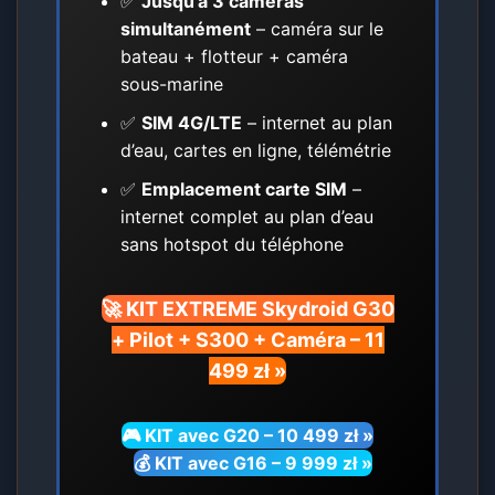
✅
Jusqu’à 3 caméras
simultanément
– caméra sur le
bateau + flotteur + caméra
sous-marine
✅
SIM 4G/LTE
– internet au plan
d’eau, cartes en ligne, télémétrie
✅
Emplacement carte SIM
–
internet complet au plan d’eau
sans hotspot du téléphone
🚀 KIT EXTREME Skydroid G30
+ Pilot + S300 + Caméra – 11
499 zł »
🎮 KIT avec G20 – 10 499 zł »
💰 KIT avec G16 – 9 999 zł »