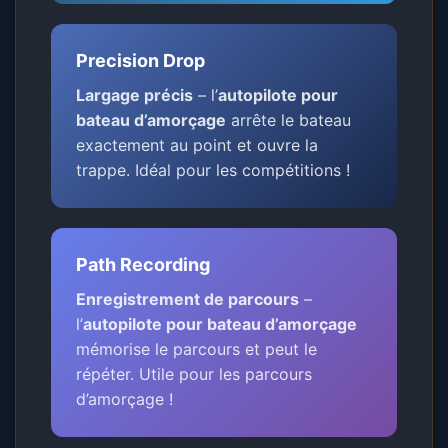
Precision Drop
Largage précis
– l’
autopilote pour
bateau d’amorçage
arrête le bateau
exactement au point et ouvre la
trappe. Idéal pour les compétitions !
Path Recording
Enregistrement de parcours
–
l’
autopilote pour bateau d’amorçage
mémorise le parcours et peut le
répéter. Utile pour les parcours
d’amorçage !