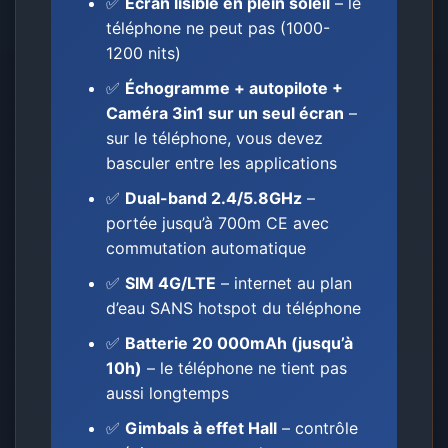
✅
Écran lisible en plein soleil
– le
téléphone ne peut pas (1000-
1200 nits)
✅
Échogramme + autopilote +
Caméra 3in1 sur un seul écran
–
sur le téléphone, vous devez
basculer entre les applications
✅
Dual-band 2.4/5.8GHz
–
portée jusqu’à 700m CE avec
commutation automatique
✅
SIM 4G/LTE
– internet au plan
d’eau SANS hotspot du téléphone
✅
Batterie 20 000mAh (jusqu’à
10h)
– le téléphone ne tient pas
aussi longtemps
✅
Gimbals à effet Hall
– contrôle