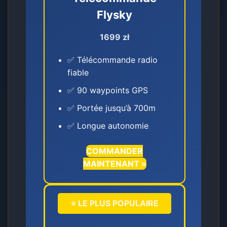
Flysky
1699 zł
✅ Télécommande radio
fiable
✅ 90 waypoints GPS
✅ Portée jusqu’à 700m
✅ Longue autonomie
COMMANDER
MAINTENANT »
⭐ LE PLUS POPULAIRE