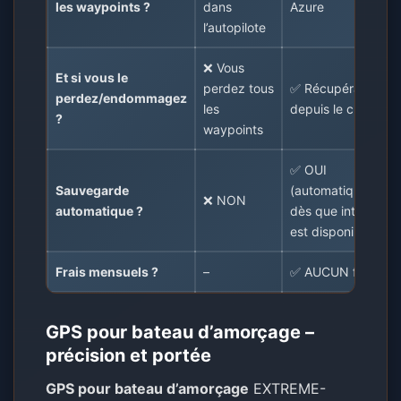
les waypoints ?
dans
Azure
l’autopilote
❌ Vous
Et si vous le
perdez tous
✅ Récupération
perdez/endommagez
les
depuis le cloud
?
waypoints
✅ OUI
Sauvegarde
(automatiquement
❌ NON
automatique ?
dès que internet
est disponible)
Frais mensuels ?
–
✅ AUCUN frais !
GPS pour bateau d’amorçage –
précision et portée
GPS pour bateau d’amorçage
EXTREME-