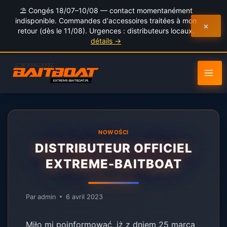
au
⛱️ Congés 18/07–10/08 — contact momentanément
contenu
indisponible. Commandes d'accessoires traitées à mon
×
retour (dès le 11/08). Urgences : distributeurs locaux.
détails →
NOWOŚCI
DISTRIBUTEUR OFFICIEL
EXTREME-BAITBOAT
Par
admin
6 avril 2023
Miło mi poinformować, iż z dniem 25 marca