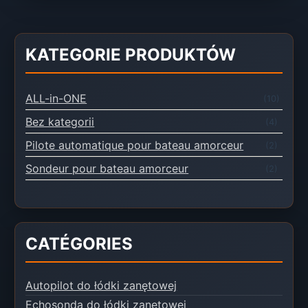
KATEGORIE PRODUKTÓW
ALL-in-ONE
(10)
Bez kategorii
(4)
Pilote automatique pour bateau amorceur
(2)
Sondeur pour bateau amorceur
(2)
CATÉGORIES
Autopilot do łódki zanętowej
Echosonda do łódki zanętowej