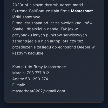
2023r oficjalnym dystrybutorem marki
Extreme-BaitBoat została firma
Masterboat
łódki zanętowe .
Firma jest znana od lat ze swoich kadłubów
Snake i dbałości o detale. Tak jak w
przypadku innych punktów serwisowych
zamontujecie u nich autopilota czy też
przedłużenie zasięgu do echosond Deeper w
każdym kadłubie.
Kontakt do firmy Masterboat:
Marcin: 793 777 812
Adam: 531 290 274
E-mail:
masterboat8287@gmail.com