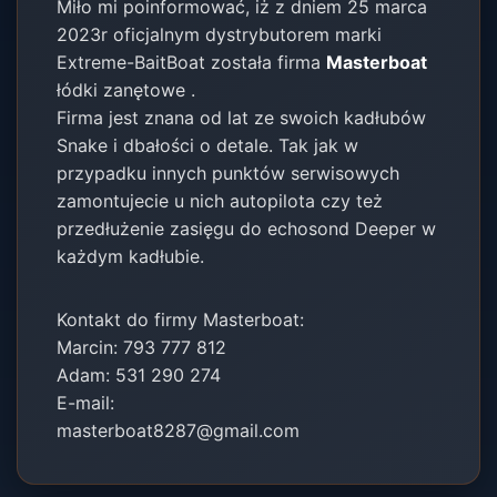
Miło mi poinformować, iż z dniem 25 marca
2023r oficjalnym dystrybutorem marki
Extreme-BaitBoat została firma
Masterboat
łódki zanętowe .
Firma jest znana od lat ze swoich kadłubów
Snake i dbałości o detale. Tak jak w
przypadku innych punktów serwisowych
zamontujecie u nich autopilota czy też
przedłużenie zasięgu do echosond Deeper w
każdym kadłubie.
Kontakt do firmy Masterboat:
Marcin: 793 777 812
Adam: 531 290 274
E-mail:
masterboat8287@gmail.com