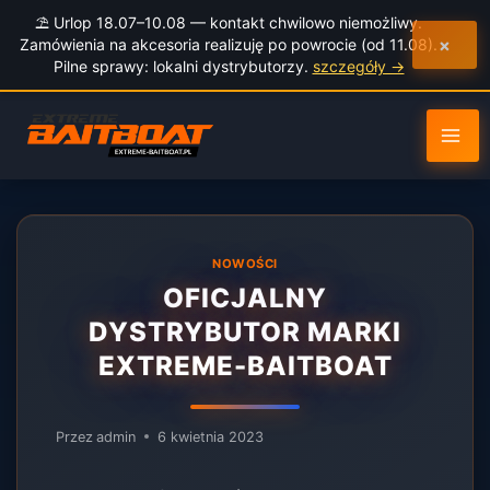
do
⛱️ Urlop 18.07–10.08 — kontakt chwilowo niemożliwy.
treści
×
Zamówienia na akcesoria realizuję po powrocie (od 11.08).
Pilne sprawy: lokalni dystrybutorzy.
szczegóły →
NOWOŚCI
OFICJALNY
DYSTRYBUTOR MARKI
EXTREME-BAITBOAT
Przez
admin
6 kwietnia 2023