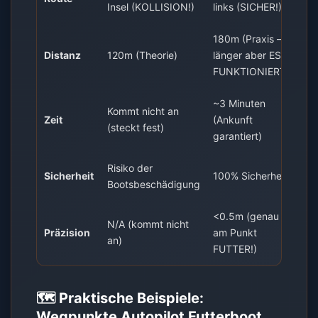
Insel (KOLLISION!)
links (SICHER!)
180m (Praxis –
Distanz
120m (Theorie)
länger aber ES
FUNKTIONIERT!)
~3 Minuten
Kommt nicht an
Zeit
(Ankunft
(steckt fest)
garantiert)
Risiko der
Sicherheit
100% Sicherheit
Bootsbeschädigung
<0.5m (genau
N/A (kommt nicht
Präzision
am Punkt
an)
FUTTER!)
🗺️ Praktische Beispiele:
Wegpunkte Autopilot Futterboot