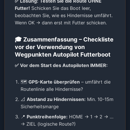
✅ Lösung:
Testen Sie die Route OHNE
Futter!
Schicken Sie das Boot leer,
beobachten Sie, wie es Hindernisse umfährt.
Wenn OK → dann erst mit Futter schicken.
🎓 Zusammenfassung – Checkliste
vor der Verwendung von
Wegpunkten Autopilot Futterboot
✅ Vor dem Start des Autopiloten IMMER:
🗺️
GPS-Karte überprüfen
– umfährt die
Routenlinie alle Hindernisse?
📐
Abstand zu Hindernissen:
Min. 10-15m
Sicherheitsmarge
📍
Punktreihenfolge:
HOME → 1 → 2 → …
→ ZIEL (logische Route?)