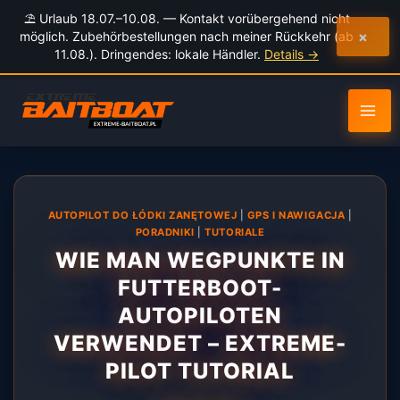
Inhalt
⛱️ Urlaub 18.07.–10.08. — Kontakt vorübergehend nicht
springen
×
möglich. Zubehörbestellungen nach meiner Rückkehr (ab
11.08.). Dringendes: lokale Händler.
Details →
AUTOPILOT DO ŁÓDKI ZANĘTOWEJ
|
GPS I NAWIGACJA
|
PORADNIKI
|
TUTORIALE
WIE MAN WEGPUNKTE IN
FUTTERBOOT-
AUTOPILOTEN
VERWENDET – EXTREME-
PILOT TUTORIAL