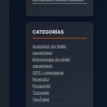
CATEGORÍAS
Autopilot do łódki
zanętowej
Echosonda do łódki
zanętowej
GPS i nawigacja
Nowości
Poradniki
Tutoriale
YouTube