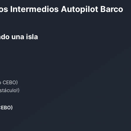
s Intermedios Autopilot Barco
ndo una isla
to CEBO)
stáculo!)
CEBO)