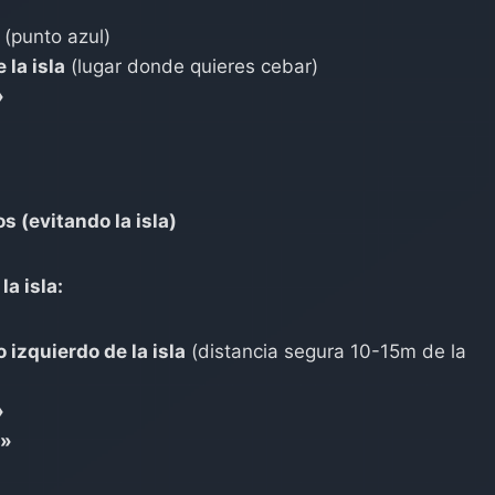
 (punto azul)
 la isla
(lugar donde quieres cebar)
»
 (evitando la isla)
a isla:
o izquierdo de la isla
(distancia segura 10-15m de la
»
a»