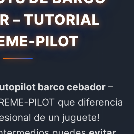
 – TUTORIAL
EME-PILOT
utopilot barco cebador
–
TREME-PILOT que diferencia
esional de un juguete!
 intermedios puedes
evitar