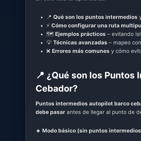
📍
Qué son los puntos intermedios
y
⚡
Cómo configurar una ruta multip
🗺️
Ejemplos prácticos
– evitando isl
💡
Técnicas avanzadas
– mapeo con
❌
Errores más comunes
y cómo evit
📍 ¿Qué son los Puntos 
Cebador?
Puntos intermedios autopilot barco ce
debe pasar
antes de llegar al punto de d
🔹 Modo básico (sin puntos intermedios