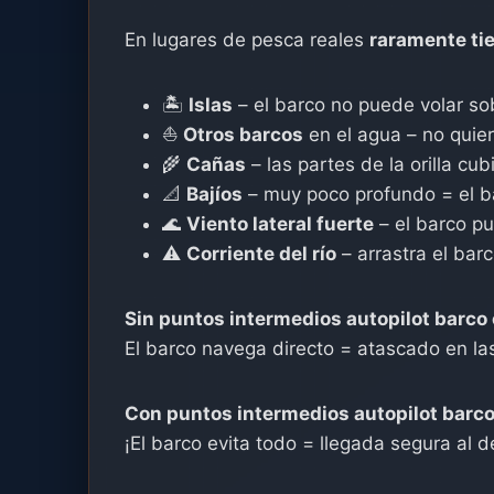
En lugares de pesca reales
raramente tie
🏝️
Islas
– el barco no puede volar so
⛵
Otros barcos
en el agua – no quier
🌾
Cañas
– las partes de la orilla cu
📐
Bajíos
– muy poco profundo = el b
🌊
Viento lateral fuerte
– el barco p
⚠️
Corriente del río
– arrastra el barc
Sin puntos intermedios autopilot barco
El barco navega directo = atascado en las
Con puntos intermedios autopilot barco
¡El barco evita todo = llegada segura al d