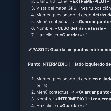
Cambia al panel
«EXTREME-PILOT»
Vista del mapa GPS – ves tu posición
Mantén presionado el dedo
detrás de
Menú contextual →
«Guardar punto
Nombre:
«CEBO detrás de la isla»
Haz clic en
«Guardar»
✅
✅ PASO 2: Guarda los puntos intermedios
Punto INTERMEDIO 1 – lado izquierdo de l
Mantén presionado el dedo
en el lad
orilla)
Menú contextual →
«Guardar punto
Nombre:
«INTERMEDIO 1 – izquierd
Haz clic en
«Guardar»
✅