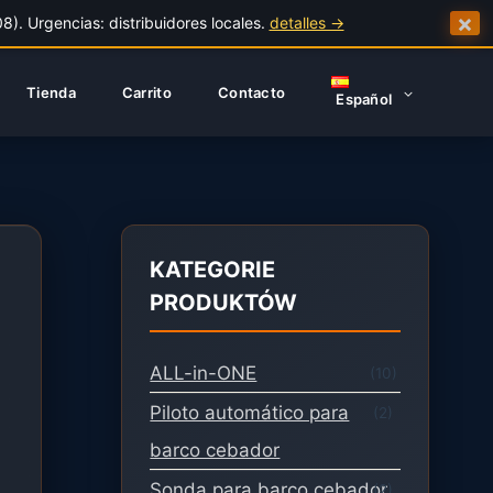
×
). Urgencias: distribuidores locales.
detalles →
Tienda
Carrito
Contacto
Español
KATEGORIE
PRODUKTÓW
ALL-in-ONE
(10)
Piloto automático para
(2)
barco cebador
Sonda para barco cebador
(2)