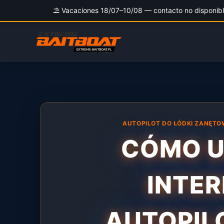
⛱️ Vacaciones 18/07–10/08 — contacto no disponible
Saltar
al
contenido
AUTOPILOT DO ŁÓDKI ZANĘTO
CÓMO U
INTER
AUTOPIL