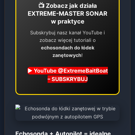
📺 Zobacz jak działa
EXTREME-MASTER SONAR
w praktyce
Subskrybuj nasz kanał YouTube i
zobacz więcej tutoriali o
echosondach do łódek
zanętowych
!
▶️ YouTube @ExtremeBaitBoat
– SUBSKRYBUJ
Echosonda + Autopilot = idealne