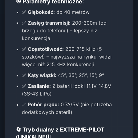
🎯 Parametry techniczne:
✅
Głębokość:
do 40 metrów
✅
Zasięg transmisji:
200-300m (od
brzegu do telefonu) – lepszy niż
konkurencja
✅
Częstotliwość:
200-715 kHz (5
stożków!) – najwyższa na rynku, widzi
więcej niż 215 kHz konkurencji
✅
Kąty wiązki:
45°, 35°, 25°, 15°, 9°
✅
Zasilanie:
Z baterii łódki 11.1V-14.8V
(3S-4S LiPo)
✅
Pobór prądu:
0.7A/5V (nie potrzeba
dodatkowych baterii)
🔄 Tryb dualny z EXTREME-PILOT
(UNIKALNE!):