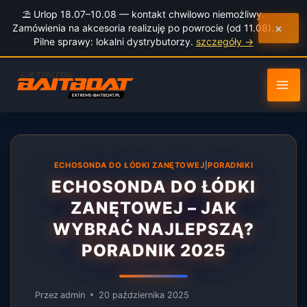
do
⛱️ Urlop 18.07–10.08 — kontakt chwilowo niemożliwy.
treści
×
Zamówienia na akcesoria realizuję po powrocie (od 11.08).
Pilne sprawy: lokalni dystrybutorzy.
szczegóły →
ECHOSONDA DO ŁÓDKI ZANĘTOWEJ
|
PORADNIKI
ECHOSONDA DO ŁÓDKI
ZANĘTOWEJ – JAK
WYBRAĆ NAJLEPSZĄ?
PORADNIK 2025
Przez
admin
20 października 2025