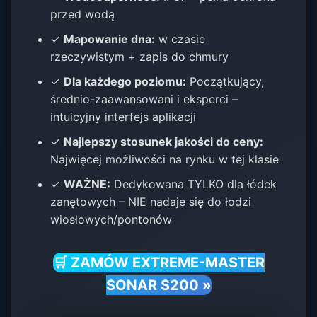
przed wodą
✓
Mapowanie dna:
w czasie
rzeczywistym + zapis do chmury
✓
Dla każdego poziomu:
Początkujący,
średnio-zaawansowani i eksperci –
intuicyjny interfejs aplikacji
✓
Najlepszy stosunek jakości do ceny:
Najwięcej możliwości na rynku w tej klasie
✓
WAŻNE:
Dedykowana TYLKO dla łódek
zanętowych – NIE nadaje się do łodzi
wiosłowych/pontonów
🛒 ZAMÓW EXTREME-MASTER
SONAR S200 »