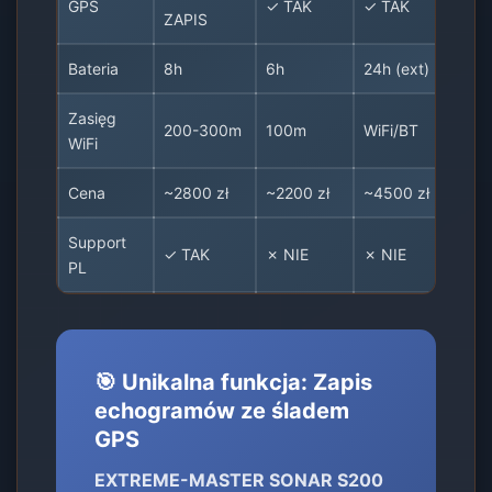
GPS
✓ TAK
✓ TAK
ZAPIS
Bateria
8h
6h
24h (ext)
Zasięg
200-300m
100m
WiFi/BT
WiFi
Cena
~2800 zł
~2200 zł
~4500 zł
Support
✓ TAK
✗ NIE
✗ NIE
PL
🎯 Unikalna funkcja: Zapis
echogramów ze śladem
GPS
EXTREME-MASTER SONAR S200