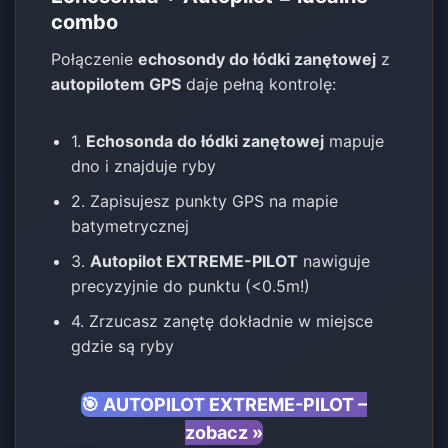
combo
Połączenie
echosondy do łódki zanętowej
z
autopilotem GPS
daje pełną kontrolę:
1.
Echosonda do łódki zanętowej
mapuje
dno i znajduje ryby
2. Zapisujesz punkty GPS na mapie
batymetrycznej
3.
Autopilot EXTREME-PILOT
nawiguje
precyzyjnie do punktu (<0.5m!)
4. Zrzucasz zanętę dokładnie w miejsce
gdzie są ryby
🎯 AUTOPILOT EXTREME-PILOT –
zobacz »