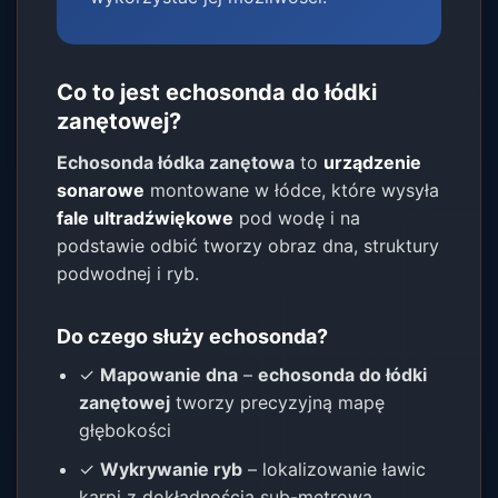
Co to jest echosonda do łódki
zanętowej?
Echosonda łódka zanętowa
to
urządzenie
sonarowe
montowane w łódce, które wysyła
fale ultradźwiękowe
pod wodę i na
podstawie odbić tworzy obraz dna, struktury
podwodnej i ryb.
Do czego służy echosonda?
✓
Mapowanie dna
–
echosonda do łódki
zanętowej
tworzy precyzyjną mapę
głębokości
✓
Wykrywanie ryb
– lokalizowanie ławic
karpi z dokładnością sub-metrową