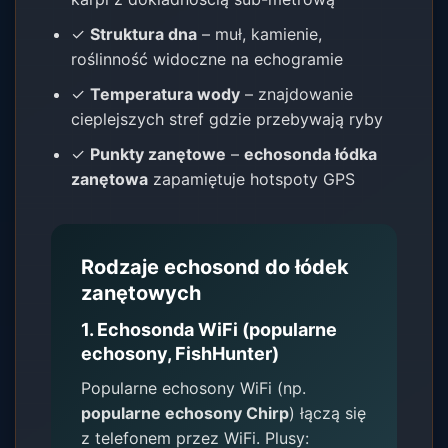
✓
Struktura dna
– muł, kamienie,
roślinność widoczne na echogramie
✓
Temperatura wody
– znajdowanie
cieplejszych stref gdzie przebywają ryby
✓
Punkty zanętowe
–
echosonda łódka
zanętowa
zapamiętuje hotspoty GPS
Rodzaje echosond do łódek
zanętowych
1. Echosonda WiFi (popularne
echosony, FishHunter)
Popularne echosony WiFi (np.
popularne echosony Chirp
) łączą się
z telefonem przez WiFi. Plusy: