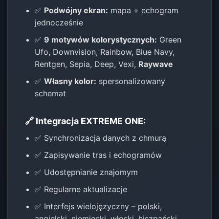
✅
Podwójny ekran:
mapa + echogram
jednocześnie
✅
9 motywów kolorystycznych:
Green
Ufo, Downvision, Rainbow, Blue Navy,
Rentgen, Sepia, Deep, Vexi,
Raywave
✅
Własny kolor:
spersonalizowany
schemat
🔗 Integracja EXTREME ONE:
✅ Synchronizacja danych z chmurą
✅ Zapisywanie tras i echogramów
✅ Udostępnianie znajomym
✅ Regularne aktualizacje
✅ Interfejs wielojęzyczny – polski,
angielski, niemiecki, włoski, hiszpański,