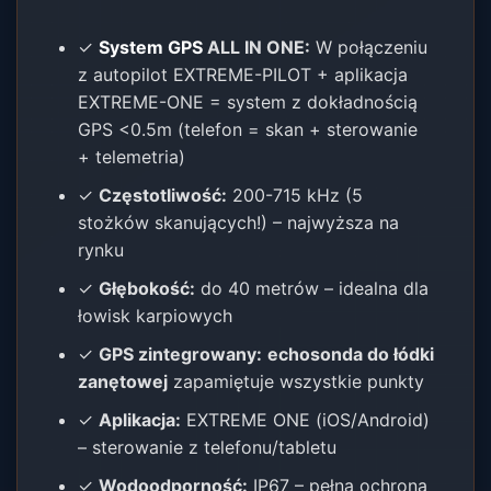
✓
System GPS
ALL IN ONE:
W połączeniu
z autopilot EXTREME-PILOT + aplikacja
EXTREME-ONE = system z dokładnością
GPS <0.5m (telefon = skan + sterowanie
+ telemetria)
✓
Częstotliwość:
200-715 kHz (5
stożków skanujących!) – najwyższa na
rynku
✓
Głębokość:
do 40 metrów – idealna dla
łowisk karpiowych
✓
GPS zintegrowany:
echosonda do łódki
zanętowej
zapamiętuje wszystkie punkty
✓
Aplikacja:
EXTREME ONE (iOS/Android)
– sterowanie z telefonu/tabletu
✓
Wodoodporność:
IP67 – pełna ochrona