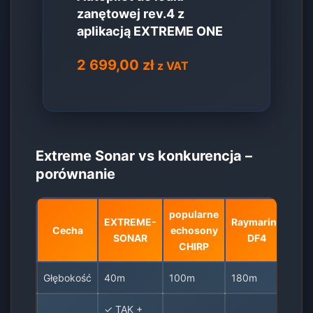
zanętowej rev.4 z
aplikacją EXTREME ONE
2 699,00
zł
z VAT
Extreme Sonar vs konkurencja –
porównanie
popularne
EXTREME-
Raymarine
Cecha
echosony
SONAR
DF4
CHIRP
Głębokość
40m
100m
180m
✓ TAK +