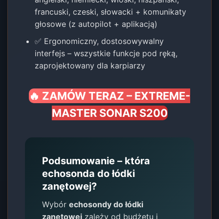
francuski, czeski, słowacki + komunikaty
głosowe (z autopilot + aplikacją)
✅ Ergonomiczny, dostosowywalny
interfejs – wszystkie funkcje pod ręką,
zaprojektowany dla karpiarzy
🔥 ZAMÓW TERAZ – EXTREME-
MASTER SONAR S200
Podsumowanie – która
echosonda do łódki
zanętowej?
Wybór
echosondy do łódki
zanętowej
zależy od budżetu i