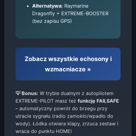
Alternatywa:
Raymarine
Dragonfly + EXTREME-BOOSTER
(bez zapisu GPS)
Zobacz wszystkie echosony i
wzmacniacze »
💡 Bonus:
W trybie dualnym z autopilotem
EXTREME-PILOT masz też
funkcję FAILSAFE
– automatyczny powrót do brzegu przy
utracie sygnału (radio zamokło/wpadło do
wody). Łódka otwiera klapy, zrzuca zestaw i
wraca do punktu HOME!