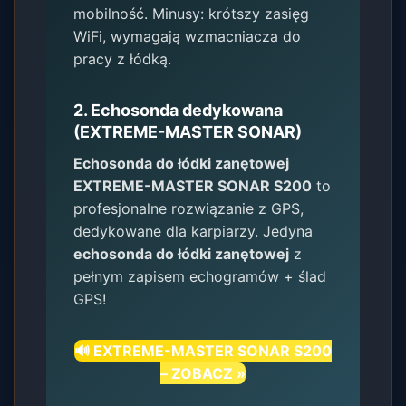
mobilność. Minusy: krótszy zasięg
WiFi, wymagają wzmacniacza do
pracy z łódką.
2. Echosonda dedykowana
(EXTREME-MASTER SONAR)
Echosonda do łódki zanętowej
EXTREME-MASTER SONAR S200
to
profesjonalne rozwiązanie z GPS,
dedykowane dla karpiarzy. Jedyna
echosonda do łódki zanętowej
z
pełnym zapisem echogramów + ślad
GPS!
🔊 EXTREME-MASTER SONAR S200
– ZOBACZ »