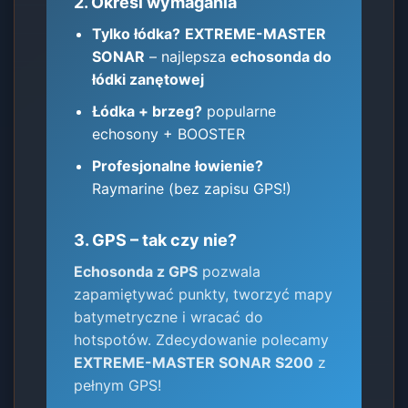
2. Określ wymagania
Tylko łódka?
EXTREME-MASTER
SONAR
– najlepsza
echosonda do
łódki zanętowej
Łódka + brzeg?
popularne
echosony + BOOSTER
Profesjonalne łowienie?
Raymarine (bez zapisu GPS!)
3. GPS – tak czy nie?
Echosonda z GPS
pozwala
zapamiętywać punkty, tworzyć mapy
batymetryczne i wracać do
hotspotów. Zdecydowanie polecamy
EXTREME-MASTER SONAR S200
z
pełnym GPS!