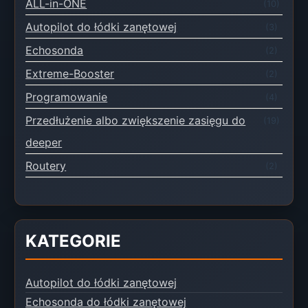
ALL-in-ONE
(10)
Autopilot do łódki zanętowej
(3)
Echosonda
(2)
Extreme-Booster
(2)
Programowanie
(4)
Przedłużenie albo zwiększenie zasięgu do
(19)
deeper
Routery
(2)
KATEGORIE
Autopilot do łódki zanętowej
Echosonda do łódki zanętowej