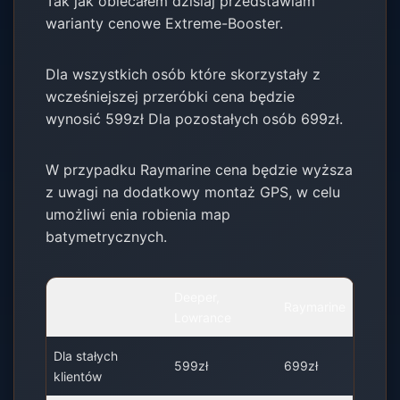
Tak jak obiecałem dzisiaj przedstawiam
warianty cenowe Extreme-Booster.
Dla wszystkich osób które skorzystały z
wcześniejszej przeróbki cena będzie
wynosić 599zł Dla pozostałych osób 699zł.
W przypadku Raymarine cena będzie wyższa
z uwagi na dodatkowy montaż GPS, w celu
umożliwi enia robienia map
batymetrycznych.
Deeper,
Raymarine
Lowrance
Dla stałych
599zł
699zł
klientów